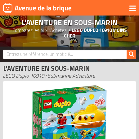
L'AVENTURE EN SOUS-MARIN
UNIVERS
Comparez les prix ! Achetez le
LEGO DUPLO 10910 MOINS
PRODUITS DÉRIVÉS
CHER
NOUVEAUTÉS
LEGO 2026
L'AVENTURE EN SOUS-MARIN
BONS PLANS
LEGO Duplo 10910 : Submarine Adventure
ACTUALITÉS
ASSOCIATIONS DE FANS
EXPOSITIONS LEGO
LEGO LES PLUS CHERS
DERNIERS LEGO AJOUTÉS