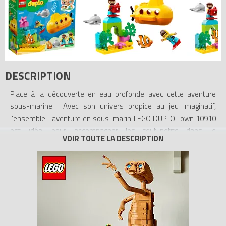
DESCRIPTION
Place à la découverte en eau profonde avec cette aventure
sous-marine ! Avec son univers propice au jeu imaginatif,
l'ensemble L'aventure en sous-marin LEGO DUPLO Town 10910
est idéal pour accompagner les tout-petits dans le
développement d'aptitudes clés ! Ce jouet de bain éducatif pour
tout-petits crée des situations propices à l'apprentissage et à la
discussion, alors que les jeunes enfants jouent à filmer la
baleine et le poisson avec la caméra. À l'heure du bain, le sous-
marin flotte et fait des bulles à la surface, tandis que la baleine
glisse et que le poisson souffle des bulles par en dessous.
L'ensemble inclut 2 figurines de plongeurs, pour partager le