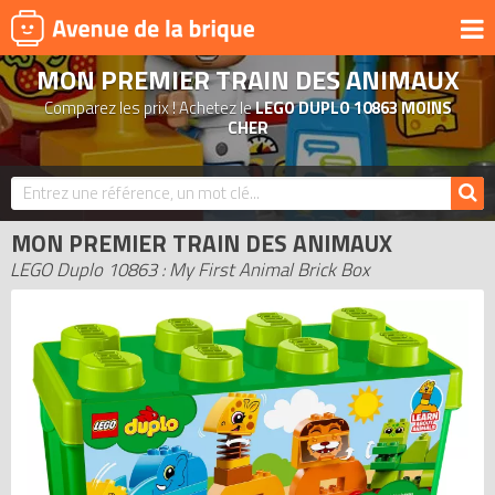
MON PREMIER TRAIN DES ANIMAUX
UNIVERS
Comparez les prix ! Achetez le
LEGO DUPLO 10863 MOINS
PRODUITS DÉRIVÉS
CHER
NOUVEAUTÉS
LEGO 2026
MON PREMIER TRAIN DES ANIMAUX
BONS PLANS
LEGO Duplo 10863 : My First Animal Brick Box
ACTUALITÉS
ASSOCIATIONS DE FANS
EXPOSITIONS LEGO
LEGO LES PLUS CHERS
DERNIERS LEGO AJOUTÉS