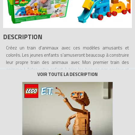
DESCRIPTION
Créez un train d'animaux avec ces modèles amusants et
colorés. Les jeunes enfants s'amuseront beaucoup à construire
leur propre train des animaux avec Mon premier train des
animaux ! Aidez votre enfant à trier les briques par couleur et
parlez de chaque animal emblématique en les construisant et
en jouant avec lui de manière créative : un éléphant avec une
trompe en forme de toboggan, un crocodile avec une mâchoire
articulée, un lion avec la gueule ouverte, une girafe avec le cou
courbé et un oiseau blanc. Les grosses briques colorées LEGO
DUPLO sont amusantes et sans danger pour les enfants et sont
présentées dans une boîte de rangement très pratique.
- Comprend 5 animaux à construire : un éléphant sur roues avec