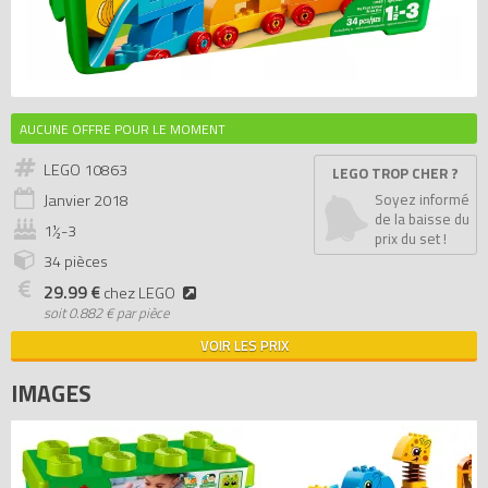
AUCUNE OFFRE POUR LE MOMENT
LEGO 10863
LEGO TROP CHER ?
Janvier
2018
Soyez informé
de la baisse du
1½-3
prix du set !
34 pièces
29.99 €
chez LEGO
soit
0.882 € par pièce
VOIR LES PRIX
IMAGES