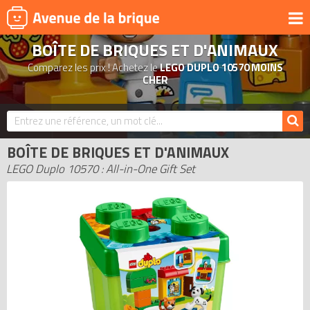
BOÎTE DE BRIQUES ET D'ANIMAUX
UNIVERS
Comparez les prix ! Achetez le
LEGO DUPLO 10570 MOINS
PRODUITS DÉRIVÉS
CHER
NOUVEAUTÉS
LEGO 2026
BOÎTE DE BRIQUES ET D'ANIMAUX
BONS PLANS
LEGO Duplo 10570 : All-in-One Gift Set
ACTUALITÉS
ASSOCIATIONS DE FANS
EXPOSITIONS LEGO
LEGO LES PLUS CHERS
DERNIERS LEGO AJOUTÉS