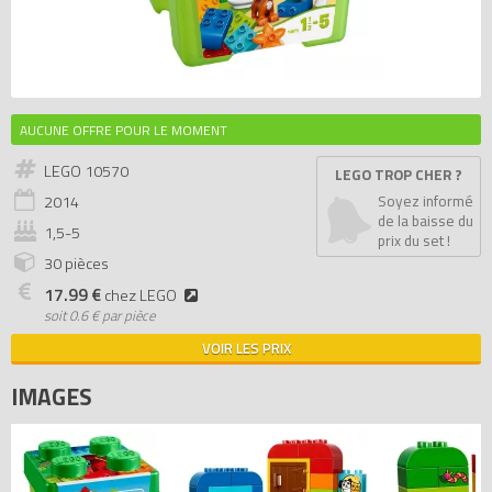
AUCUNE OFFRE POUR LE MOMENT
LEGO 10570
LEGO TROP CHER ?
2014
Soyez informé
de la baisse du
1,5-5
prix du set !
30 pièces
17.99 €
chez LEGO
soit
0.6 € par pièce
VOIR LES PRIX
IMAGES