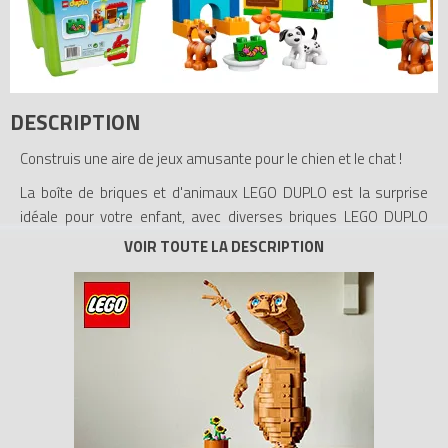
DESCRIPTION
Construis une aire de jeux amusante pour le chien et le chat !
La boîte de briques et d'animaux LEGO DUPLO est la surprise
idéale pour votre enfant, avec diverses briques LEGO DUPLO
fascinantes et amusantes avec lesquelles il adorera construire
et reconstruire. Elle est proposée dans une solide boîte de
rangement en forme de brique LEGO. Construis un arbre, une
maison ou même un petit abri pour que le chien et le chat
puissent y jouer.
- Comprend un chat, un chien, un élément de fenêtre et une
sélection d'autres briques LEGO DUPLO
- Inclut aussi de la nourriture et des briques décorées avec des
chenilles