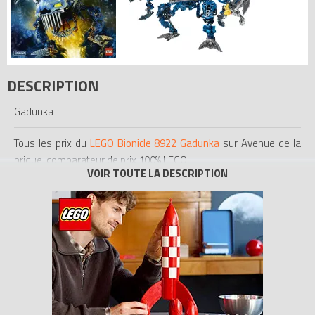
DESCRIPTION
Gadunka
Tous les prix du
LEGO Bionicle 8922 Gadunka
sur Avenue de la
brique, comparateur de prix 100% LEGO.
Code EAN du LEGO Bionicle 8922 : 0673419091817.