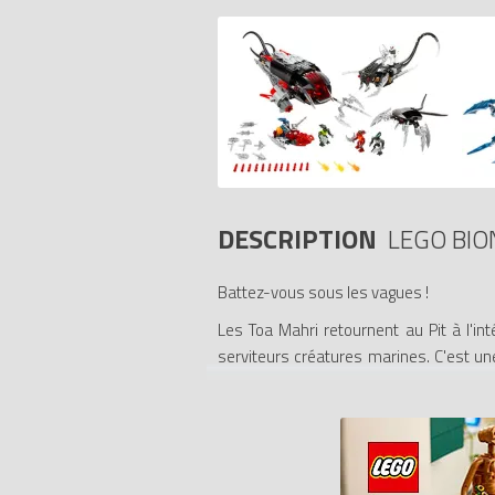
DESCRIPTION
LEGO BIO
Battez-vous sous les vagues !
Les Toa Mahri retournent au Pit à l'in
serviteurs créatures marines. C'est une
avec des missiles supplémentaires !
Comprend 3 figurines Toa Mahri et 3 figu
Comprend 9 sphères d'air solidifiées et
Comprend 3 Rahi des mers et bien plus 