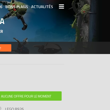
26
BONS PLANS
ACTUALITÉS
OA
S LEGO
LEGO LES PLUS CHERS
ER
DERNIERS LEGO AJOUTÉS
e
AUCUNE OFFRE POUR LE MOMENT
LEGO 8926