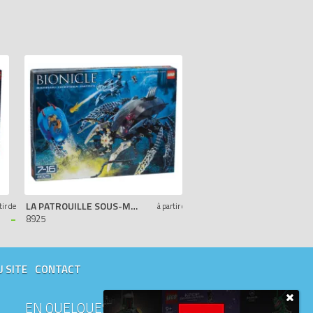
LA PATROUILLE SOUS-MARINE DES BARRAKI
MAXILOS ET SPINAX
tir de
à partir de
-
-
8925
8924
U SITE
CONTACT
EN QUELQUES MOTS