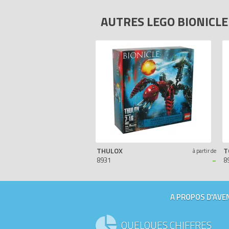
AUTRES LEGO BIONICL
THULOX
T
à partir de
-
8931
8
A PROPOS D'AVEN
QUELQUES CHIFFRES