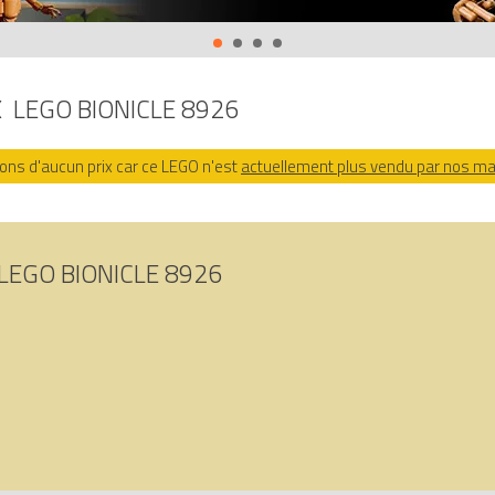
ttaque sous-marine des Toa (Toa Undersea Attack)
sur Avenue de la b
702014500495, 0673419091855.
X
LEGO BIONICLE 8926
ns d'aucun prix car ce LEGO n'est
actuellement plus vendu par nos m
LEGO BIONICLE 8926