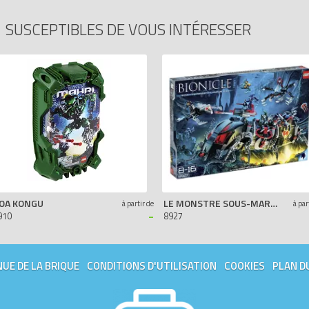
E
SUSCEPTIBLES DE VOUS INTÉRESSER
OA KONGU
LE MONSTRE SOUS-MARIN DES TOA
à partir de
à par
-
910
8927
UE DE LA BRIQUE
CONDITIONS D'UTILISATION
COOKIES
PLAN D