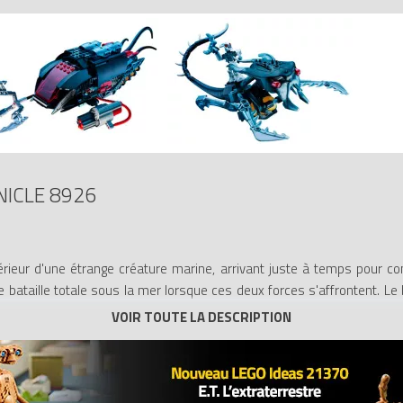
NICLE 8926
térieur d'une étrange créature marine, arrivant juste à temps pour co
 bataille totale sous la mer lorsque ces deux forces s'affrontent. Le b
rines Barraki !
 3 calmars de mer !
encore !