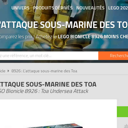
UNIVERS
PRODUITS DÉRIVÉS
NOUVEAUTÉS
LEGO 20
'ATTAQUE SOUS-MARINE DES T
ASSOCIATIONS DE FANS
EXPOSITION
omparez les prix ! Achetez le
LEGO BIONICLE 8926 MOINS CH
Recherch
cle
8926 : L'attaque sous-marine des Toa
ATTAQUE SOUS-MARINE DES TOA
O Bionicle 8926 : Toa Undersea Attack