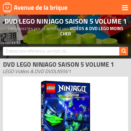
DVD LEGO NINJAGO SAISON 5 VOLUME 1
UNIVERS
Comparez les prix et achetez vos
VIDÉOS & DVD LEGO MOINS
PRODUITS DÉRIVÉS
CHER
NOUVEAUTÉS
LEGO 2026
DVD LEGO NINJAGO SAISON 5 VOLUME 1
BONS PLANS
LEGO Vidéos & DVD DVDLNS5V1
ACTUALITÉS
ASSOCIATIONS DE FANS
EXPOSITIONS LEGO
LEGO LES PLUS CHERS
DERNIERS LEGO AJOUTÉS