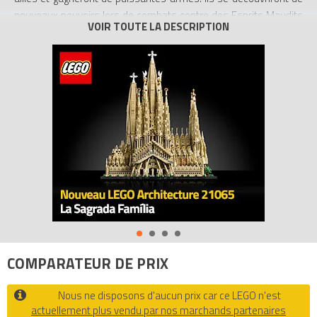
nouveaux pouvoirs lors de combats contre des Esprits Maudits
surnaturels afin d'empêcher Moro de libérer son nouveau Maître
: Le Proéminent, un dieu monstrueux du Royaume Maudit qui
cherche à détruire tout Ninjago...
Contient :
- 1ère partie de la saison 5
Tous les prix du
LEGO Vidéos & DVD DVDLNS5V1 DVD LEGO
Ninjago Saison 5 Volume 1 ()
sur Avenue de la brique,
comparateur de prix 100% LEGO.
Code EAN du LEGO Vidéos & DVD DVDLNS5V1 :
5051889579984.
COMPARATEUR DE PRIX
Nous ne disposons d'aucun prix car ce LEGO n'est
actuellement plus vendu par nos marchands partenaires