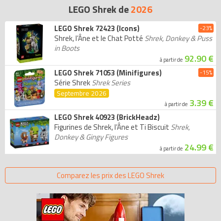
LEGO Shrek de
2026
LEGO Shrek 72423 (Icons)
-23%
Shrek, l’Âne et le Chat Potté
Shrek, Donkey & Puss
in Boots
92.90 €
à partir de
LEGO Shrek 71053 (Minifigures)
-15%
Série Shrek
Shrek Series
Septembre 2026
3.39 €
à partir de
LEGO Shrek 40923 (BrickHeadz)
Figurines de Shrek, l’Âne et Ti Biscuit
Shrek,
Donkey & Gingy Figures
24.99 €
à partir de
Comparez les prix des LEGO Shrek