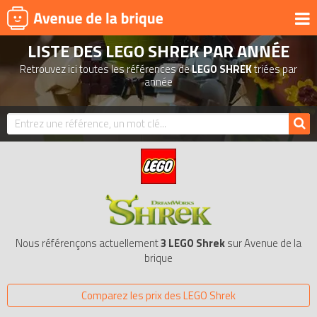
LISTE DES LEGO SHREK PAR ANNÉE
UNIVERS
Retrouvez ici toutes les références de
LEGO SHREK
triées par
PRODUITS DÉRIVÉS
année
NOUVEAUTÉS
LEGO 2026
BONS PLANS
ACTUALITÉS
ASSOCIATIONS DE FANS
EXPOSITIONS LEGO
Nous référençons actuellement
3 LEGO Shrek
sur Avenue de la
LEGO LES PLUS CHERS
brique
DERNIERS LEGO AJOUTÉS
Comparez les prix des LEGO Shrek