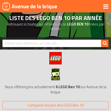
LISTE DES LEGO BEN 10 PAR ANNÉE
UNIVERS
Retrouvez ici toutes les références de
LEGO BEN 10
triées par
PRODUITS DÉRIVÉS
année
NOUVEAUTÉS
LEGO 2026
BONS PLANS
ACTUALITÉS
ASSOCIATIONS DE FANS
EXPOSITIONS LEGO
Nous référençons actuellement
6 LEGO Ben 10
sur Avenue de la
LEGO LES PLUS CHERS
brique
DERNIERS LEGO AJOUTÉS
Comparez les prix des LEGO Ben 10