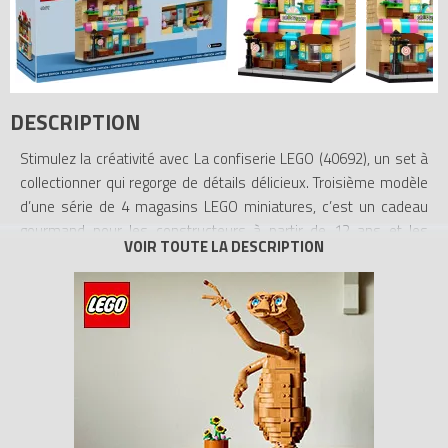
DESCRIPTION
Stimulez la créativité avec La confiserie LEGO (40692), un set à
collectionner qui regorge de détails délicieux. Troisième modèle
d’une série de 4 magasins LEGO miniatures, c’est un cadeau
gourmand pour les constructeurs à partir de 12 ans et les
adultes. Admirez les bonbons colorés à l’extérieur du mini
modèle d’exposition puis découvrez l’intérieur. Explorez deux
étages remplis d’équipements de confiserie, dont une machine
à crème glacée miniature, un distributeur de bonbons et une
fontaine de chocolat. Miam !
- Un set à collectionner – Organisée sur 2 étages, La confiserie
LEGO est le troisième modèle de la série de magasins LEGO, une
collection de boutiques colorées