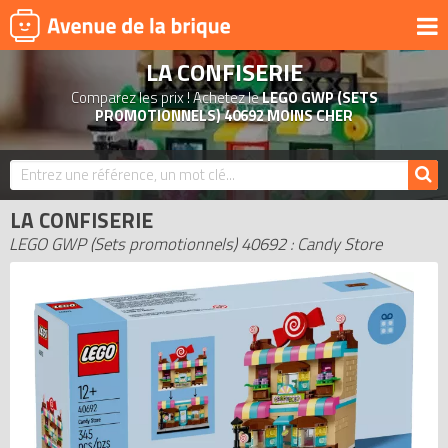
LA CONFISERIE
UNIVERS
Comparez les prix ! Achetez le
LEGO GWP (SETS
PRODUITS DÉRIVÉS
PROMOTIONNELS) 40692 MOINS CHER
NOUVEAUTÉS
LEGO 2026
LA CONFISERIE
BONS PLANS
LEGO GWP (Sets promotionnels) 40692 : Candy Store
ACTUALITÉS
ASSOCIATIONS DE FANS
EXPOSITIONS LEGO
LEGO LES PLUS CHERS
DERNIERS LEGO AJOUTÉS