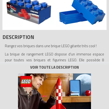
DESCRIPTION
Rangez vos briques dans une brique LEGO géante très cool !
La brique de rangement LEGO dispose d'un immense espace
pour toutes vos briques et figurines LEGO. Elle possède 8
authentiques tenons LEGO qui s'emboîtent dans les autres
briques de rangement, pour une expérience de construction
grandeur nature. La couleur bleue classique constitue un
formidable complément pour toutes les pièces de la maison. Un
formidable cadeau pour les fans de LEGO !
- Inclut un grand compartiment pour ranger des briques, des
figurines LEGO et plus encore