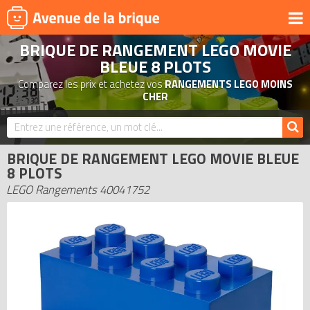
BRIQUE DE RANGEMENT LEGO MOVIE
UNIVERS
BLEUE 8 PLOTS
PRODUITS DÉRIVÉS
Comparez les prix et achetez vos
RANGEMENTS LEGO MOINS
CHER
NOUVEAUTÉS
LEGO 2026
BONS PLANS
BRIQUE DE RANGEMENT LEGO MOVIE BLEUE
8 PLOTS
ACTUALITÉS
LEGO Rangements 40041752
ASSOCIATIONS DE FANS
EXPOSITIONS LEGO
LEGO LES PLUS CHERS
DERNIERS LEGO AJOUTÉS