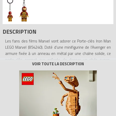
DESCRIPTION
Les fans des films Marvel vont adorer ce Porte-clés Iron Man
LEGO Marvel (854240). Doté d’une minifigurine de l’Avenger en
armure fixée à un anneau en métal par une chaîne solide, ce
porte-clés permet aux enfants de donner un style super-
héroïque à leurs clés, un sac, un sac à dos et autre. Une belle
idée de cadeau pour les enfants de 6 ans ou plus.
- Porte-clés avec minifigurine LEGO – Une minifigurine non
détachable d’Iron Man est fixée à un anneau par une chaîne en
métal solide
- Amusant et fonctionnel – L'anneau en métal s’accroche
facilement et solidement à des clés, un sac, un sac à dos et
autre, permettant d’afficher un style super-héroïque à tout