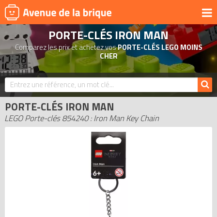
PORTE-CLÉS IRON MAN
UNIVERS
Comparez les prix et achetez vos
PORTE-CLÉS LEGO MOINS
PRODUITS DÉRIVÉS
CHER
NOUVEAUTÉS
LEGO 2026
PORTE-CLÉS IRON MAN
BONS PLANS
LEGO Porte-clés 854240 : Iron Man Key Chain
ACTUALITÉS
ASSOCIATIONS DE FANS
EXPOSITIONS LEGO
LEGO LES PLUS CHERS
DERNIERS LEGO AJOUTÉS