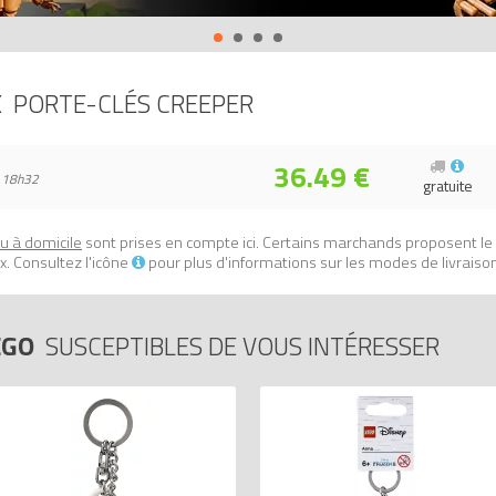
: 0673419306089.
X
PORTE-CLÉS CREEPER
36.49 €
 18h32
gratuite
ou à domicile
sont prises en compte ici. Certains marchands proposent le
. Consultez l'icône
pour plus d'informations sur les modes de livraiso
EGO
SUSCEPTIBLES DE VOUS INTÉRESSER