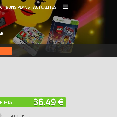
26
BONS PLANS
ACTUALITÉS
S LEGO
LEGO LES PLUS CHERS
ER
DERNIERS LEGO AJOUTÉS
e
36.49 €
RTIR DE
LEGO 853956