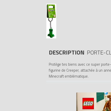
DESCRIPTION
PORTE-CL
Protège tes biens avec ce super porte-
figurine de Creeper, attachée à un ann
Minecraft emblématique.
- Comprend une figurine Creeper LEGO M
- Accroche-la à tes clés, à ton sac ou à 
- La figurine ne peut pas être détachée 
Tous les prix du
LEGO Porte-clés 853956