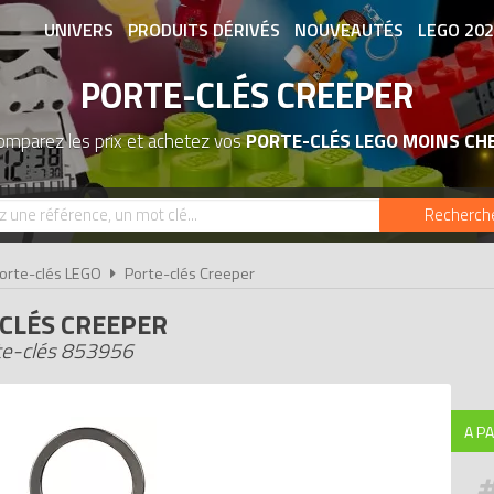
UNIVERS
PRODUITS DÉRIVÉS
NOUVEAUTÉS
LEGO 20
PORTE-CLÉS CREEPER
ASSOCIATIONS DE FANS
EXPOSITION
omparez les prix et achetez vos
PORTE-CLÉS LEGO MOINS CH
Recherch
orte-clés LEGO
Porte-clés Creeper
CLÉS CREEPER
te-clés 853956
A PA