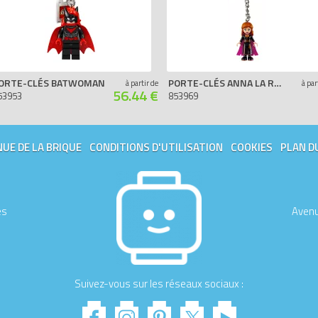
ORTE-CLÉS BATWOMAN
PORTE-CLÉS ANNA LA REINE DES NEIGES 2
à partir de
à par
56.44 €
53953
853969
UE DE LA BRIQUE
CONDITIONS D'UTILISATION
COOKIES
PLAN D
es
Avenu
Suivez-vous sur les réseaux sociaux :