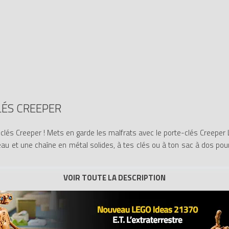
ÉS CREEPER
clés Creeper ! Mets en garde les malfrats avec le porte-clés Creepe
eau et une chaîne en métal solides, à tes clés ou à ton sac à dos pou
inecraft attachée à un anneau et une chaîne en métal solides.
ton sac à dos.
de la chaîne en métal.
 Porte-clés Creeper ()
sur Avenue de la brique, comparateur de prix 10