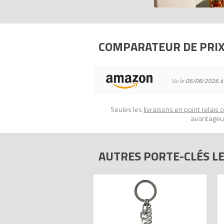
Code EAN du LEGO Porte-clés 853956 
COMPARATEUR DE PRI
Vu le
06/08/2026 à
Seules les
livraisons en point relais 
avantageux
AUTRES PORTE-CLÉS L