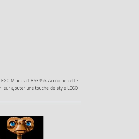
r LEGO Minecraft 853956. Accroche cette
r leur ajouter une touche de style LEGO
0% LEGO.