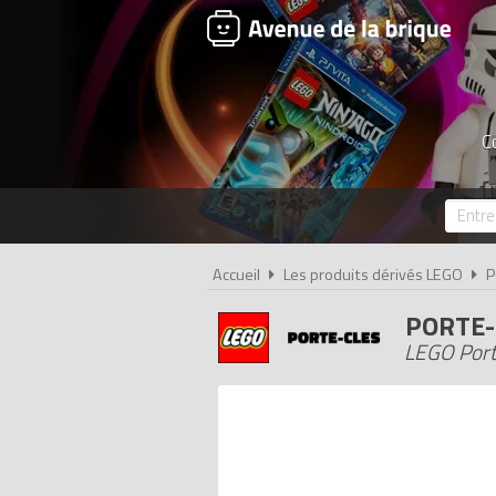
C
Accueil
Les produits dérivés LEGO
P
PORTE-
LEGO Por