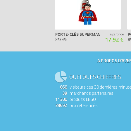
PORTE-CLÉS SUPERMAN
P
à partir de
17.92 €
853952
8
A PROPOS D'AVEN
QUELQUES CHIFFRES
868
visiteurs ces 30 dernières minut
39
marchands partenaires
11300
produits LEGO
39692
prix référencés