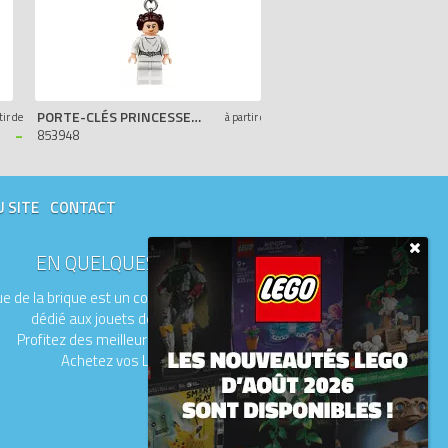
PORTE-CLÉS PRINCESSE LEIA
PORTE-CLÉS LUMINEUX EMMET THE LEGO MOVIE 2
tir de
à partir de
-
-
853948
5005740
U SITE
CONTACT
EN QUELQUES MOTS
e de la brique est un comparateur de prix
dédié aux jouets de la marque LEGO.
Profitez des meilleurs prix du moment.
Achetez vos LEGO moins chers.