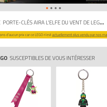
Porte-clés Aira l'Elfe du vent de LEGO Elves ()
sur Avenue de la brique
: 0673419271301.
X
PORTE-CLÉS AIRA L'ELFE DU VENT DE LEGO ELVES
ns d'aucun prix car ce LEGO n'est
actuellement plus vendu par nos m
EGO
SUSCEPTIBLES DE VOUS INTÉRESSER