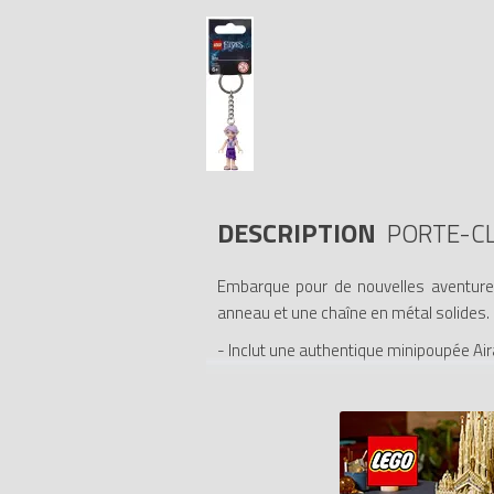
DESCRIPTION
PORTE-CL
Embarque pour de nouvelles aventures 
anneau et une chaîne en métal solides.
- Inclut une authentique minipoupée Air
- Accroche-le à tes clés ou à ton sac à 
- La minipoupée ne peut pas être détac
- Un formidable cadeau pour les fans 
- Cet article offre une expérience de je