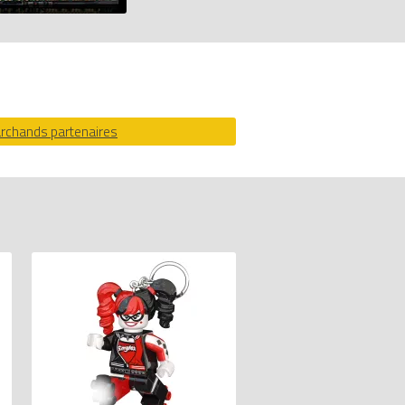
, comparateur de prix 100% LEGO.
archands partenaires