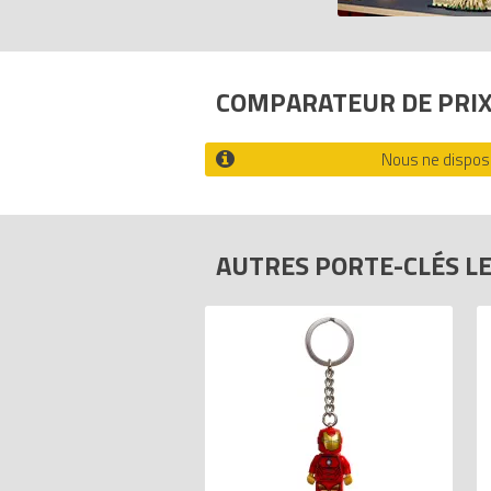
Tous les prix du
LEGO Porte-clés 853654 
Code EAN du LEGO Porte-clés 853654 
COMPARATEUR DE PRI
Nous ne disposo
AUTRES PORTE-CLÉS L