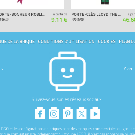
PORTE-BONHEUR ROBLIN LEGO ELVES
PORTE-CLÉS LLOYD THE LEGO NINJAGO MOVIE
à partir de
à par
9.11 €
46.6
53648
853698
UE DE LA BRIQUE
CONDITIONS D'UTILISATION
COOKIES
PLAN D
es
Avenu
Suivez-vous sur les réseaux sociaux :
e LEGO et les configurations de briques sont des marques commerciales du gro
ique.com est un site indépendant du groupe LEGO, il n'est pas sponsorisé ni val