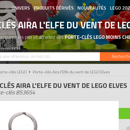
UNIVERS
PRODUITS DÉRIVÉS
NOUVEAUTÉS
LEGO 20
LÉS AIRA L'ELFE DU VENT DE LE
ASSOCIATIONS DE FANS
EXPOSITION
omparez les prix et achetez vos
PORTE-CLÉS LEGO MOINS CH
Recherch
orte-clés LEGO
Porte-clés Aira l'Elfe du vent de LEGO Elves
CLÉS AIRA L'ELFE DU VENT DE LEGO ELVES
te-clés 853654