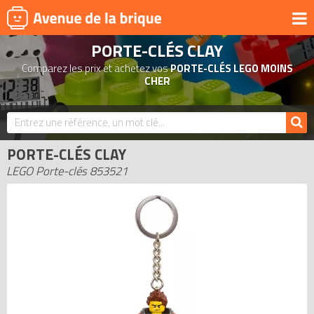
PORTE-CLÉS CLAY
UNIVERS
Comparez les prix et achetez vos
PORTE-CLÉS LEGO MOINS
PRODUITS DÉRIVÉS
CHER
NOUVEAUTÉS
LEGO 2026
PORTE-CLÉS CLAY
BONS PLANS
LEGO Porte-clés 853521
ACTUALITÉS
ASSOCIATIONS DE FANS
EXPOSITIONS LEGO
LEGO LES PLUS CHERS
DERNIERS LEGO AJOUTÉS