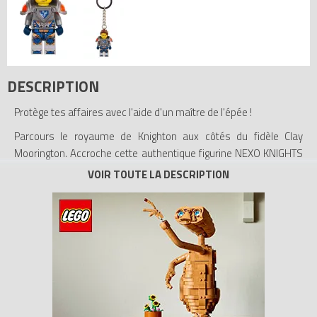
DESCRIPTION
Protège tes affaires avec l'aide d'un maître de l'épée !
Parcours le royaume de Knighton aux côtés du fidèle Clay
Moorington. Accroche cette authentique figurine NEXO KNIGHTS
à tes clés ou à ton sac à dos grâce à l'anneau et à la chaîne en
métal solides. Un formidable cadeau pour les fans des
ensembles de jeu LEGO NEXO KNIGHTS.
- Inclut une authentique figurine Clay Moorington LEGO NEXO
KNIGHTS attachée à un anneau et une chaîne en métal solides.
- Accroche-la à tes clés ou à ton sac à dos.
- La figurine ne peut pas être détachée de la chaîne en métal.
- Un formidable cadeau pour les fans des ensembles de jeu
LEGO NEXO KNIGHTS.