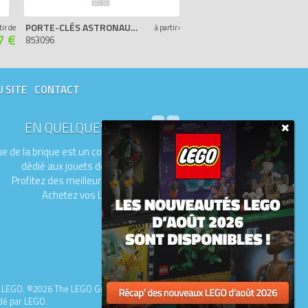
PORTE-CLÉS ASTRONAUTE
PORTE-CLÉS JAR JAR 
tir de
à partir de
7 €
-
853096
853201
U SITE
CONTACT
EN QUELQUES MOTS
e de la brique est un comparateur de prix
dédié aux jouets de la marque LEGO.
Profitez des meilleurs prix du moment.
Achetez vos LEGO moins chers.
upe LEGO. ©2026 The LEGO Group.
idé par LEGO.