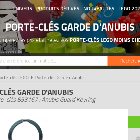
UNIVERS
PRODUITS DÉRIVÉS
NOUVEAUTÉS
LEGO 20
PORTE-CLÉS GARDE D'ANUBIS
ASSOCIATIONS DE FANS
EXPOSITION
omparez les prix et achetez vos
PORTE-CLÉS LEGO MOINS CH
Recherch
orte-clés LEGO
Porte-clés Garde d'Anubis
CLÉS GARDE D'ANUBIS
e-clés 853167 : Anubis Guard Keyring