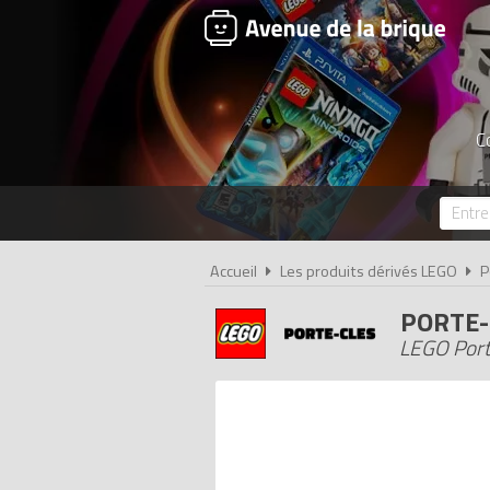
C
Accueil
Les produits dérivés LEGO
P
PORTE-
LEGO Port