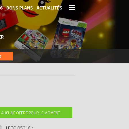
26
BONS PLANS
ACTUALITÉS
S LEGO
LEGO LES PLUS CHERS
ER
DERNIERS LEGO AJOUTÉS
e
AUCUNE OFFRE POUR LE MOMENT
LEGO 853167