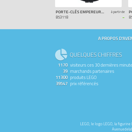
PORTE-CLÉS EMPEREUR PALPATINE
à partir de
-
853118
8
A PROPOS D'AVEN
QUELQUES CHIFFRES
1170
visiteurs ces 30 dernières minut
39
marchands partenaires
11300
produits LEGO
39547
prix référencés
LEGO, le logo LEGO, la figurin
Avenuedelabr