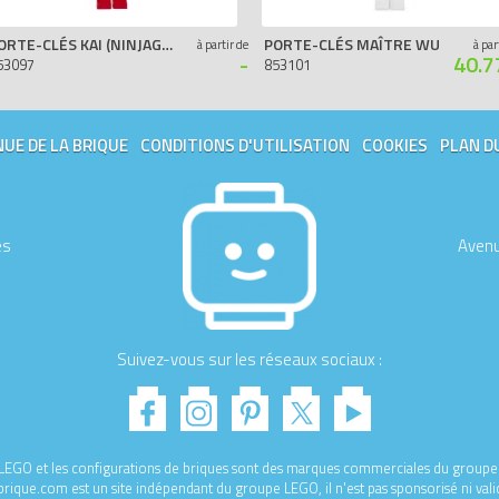
PORTE-CLÉS KAI (NINJAGO)
PORTE-CLÉS MAÎTRE WU
à partir de
à par
-
40.7
53097
853101
UE DE LA BRIQUE
CONDITIONS D'UTILISATION
COOKIES
PLAN D
es
Avenu
Suivez-vous sur les réseaux sociaux :
e LEGO et les configurations de briques sont des marques commerciales du gro
ique.com est un site indépendant du groupe LEGO, il n'est pas sponsorisé ni val