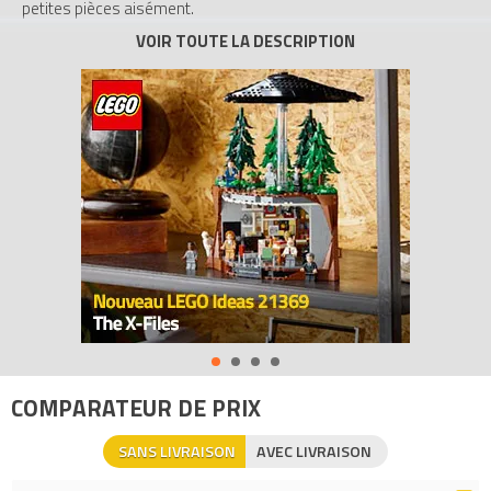
petites pièces aisément.
Tous les prix du
LEGO Objets divers 630 Séparateur de briques
(Brick Separator, Orange)
sur Avenue de la brique, comparateur
de prix 100% LEGO.
Code EAN du LEGO Objets divers 630 : 0673419182195.
COMPARATEUR DE PRIX
SANS LIVRAISON
AVEC LIVRAISON