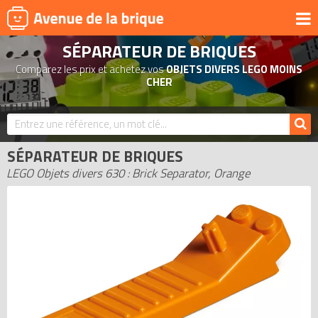
SÉPARATEUR DE BRIQUES
UNIVERS
Comparez les prix et achetez vos
OBJETS DIVERS LEGO MOINS
PRODUITS DÉRIVÉS
CHER
NOUVEAUTÉS
LEGO 2026
SÉPARATEUR DE BRIQUES
BONS PLANS
LEGO Objets divers 630 : Brick Separator, Orange
ACTUALITÉS
ASSOCIATIONS DE FANS
EXPOSITIONS LEGO
LEGO LES PLUS CHERS
DERNIERS LEGO AJOUTÉS