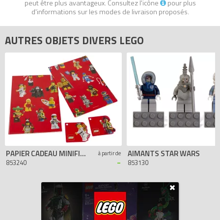
peut être plus avantageux. Consultez l'icône
pour plus
d'informations sur les modes de livraison proposés.
AUTRES OBJETS DIVERS LEGO
PAPIER CADEAU MINIFIGURINES
AIMANTS STAR WARS
à partir de
-
853240
853130