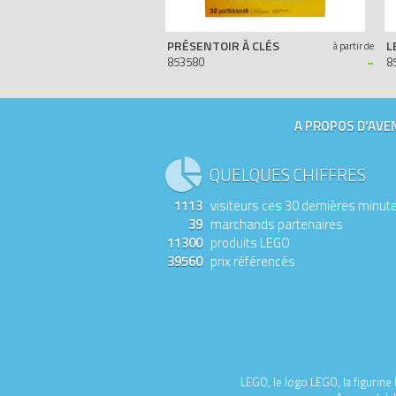
PRÉSENTOIR À CLÉS
à partir de
-
853580
8
A PROPOS D'AVEN
QUELQUES CHIFFRES
1113
visiteurs ces 30 dernières minut
39
marchands partenaires
11300
produits LEGO
39560
prix référencés
LEGO, le logo LEGO, la figurin