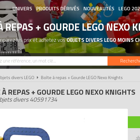
UNIVERS
PRODUITS DÉRIVÉS
NOUVEAUTÉS
LEGO 20
À REPAS + GOURDE LEGO NEXO 
ASSOCIATIONS DE FANS
EXPOSITION
parez les prix et achetez vos
OBJETS DIVERS LEGO MOINS C
Recherch
bjets divers LEGO
Boîte à repas + Gourde LEGO Nexo Knights
 À REPAS + GOURDE LEGO NEXO KNIGHTS
bjets divers 40591734