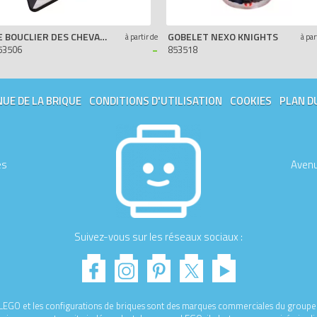
LE BOUCLIER DES CHEVALIERS LEGO NEXO KNIGHTS
GOBELET NEXO KNIGHTS
à partir de
à par
-
53506
853518
UE DE LA BRIQUE
CONDITIONS D'UTILISATION
COOKIES
PLAN D
es
Avenu
Suivez-vous sur les réseaux sociaux :
e LEGO et les configurations de briques sont des marques commerciales du gro