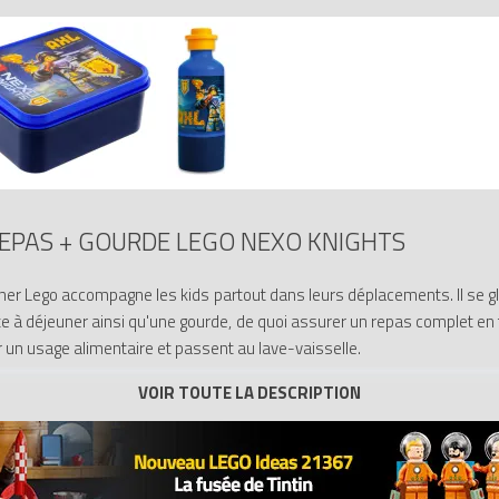
REPAS + GOURDE LEGO NEXO KNIGHTS
euner Lego accompagne les kids partout dans leurs déplacements. Il se g
te à déjeuner ainsi qu'une gourde, de quoi assurer un repas complet en
 un usage alimentaire et passent au lave-vaisselle.
 cl.
91734 Boîte à repas + Gourde LEGO Nexo Knights ()
sur Avenue de la b
91734 : 5711938026837, 4250649423883.