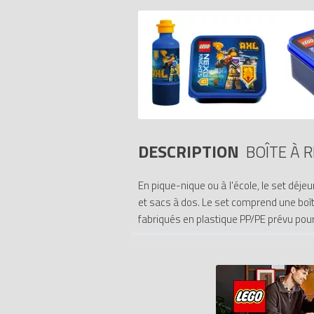
DESCRIPTION
BOÎTE À 
En pique-nique ou à l'école, le set déj
et sacs à dos. Le set comprend une boî
fabriqués en plastique PP/PE prévu pour
- Gourde : ø 6,5 x h. 19,2 cm - 37,5 cl.
- Boîte repas : 16 x 14,1 x h. 6,6 cm - 150
Tous les prix du
LEGO Objets divers 405
Codes EAN du LEGO Objets divers 405