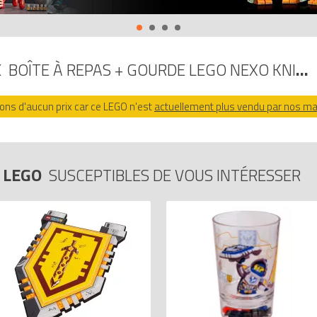
X
BOÎTE À REPAS + GOURDE LEGO NEXO KNIGHTS
ns d'aucun prix car ce LEGO n'est
actuellement plus vendu par nos m
S LEGO
SUSCEPTIBLES DE VOUS INTÉRESSER