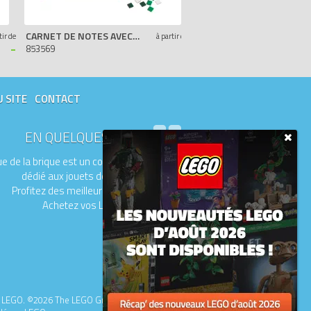
CARNET DE NOTES AVEC TENONS LEGO
ENSEMBLE POUR FÊTE N
tir de
à partir de
-
-
853569
853543
U SITE
CONTACT
EN QUELQUES MOTS
e de la brique est un comparateur de prix
dédié aux jouets de la marque LEGO.
Profitez des meilleurs prix du moment.
Achetez vos LEGO moins chers.
upe LEGO. ©2026 The LEGO Group.