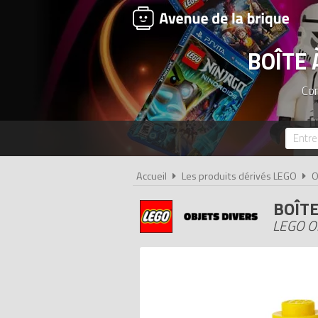
BOÎTE 
Com
Accueil
Les produits dérivés LEGO
O
BOÎTE
LEGO O