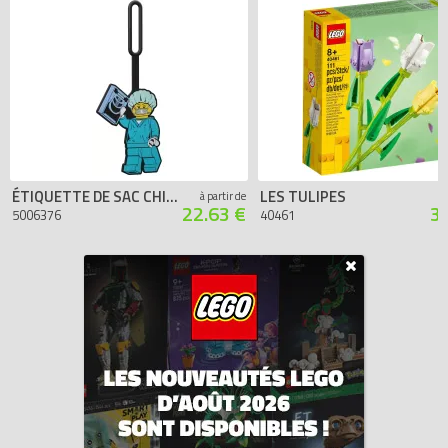
ÉTIQUETTE DE SAC CHIRURGIENNE
LES TULIPES
à partir de
22.63 €
3
5006376
40461