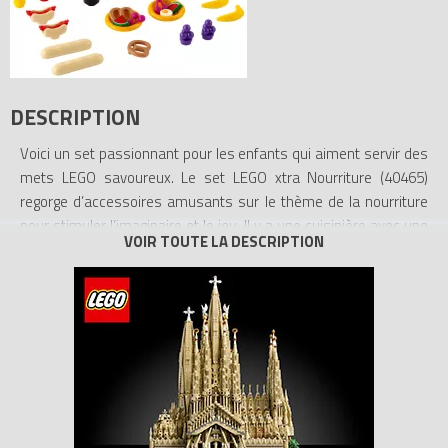
DESCRIPTION
Voici un set passionnant pour les enfants qui aiment servir des
mets LEGO savoureux. Le set LEGO xtra Nourriture (40465)
regorge d’accessoires amusants sur le thème de la nourriture
pour stimuler l’imaginaire et le jeu. Il y a une cuisinière avec une
casserole et une poêle, 2 œufs au plat, des baguettes, des hot-
dogs, des bretzels, des tranches de melon et des bananes. En
plus, grâce au ketchup et à la moutarde, aux 2 assiettes et aux 2
verres pour servir les clients affamés, les enfants créatifs vont
s’amuser sans fin avec la nourriture !
- Ce set LEGO xtra Nourriture (40465) comprend une cuisinière,
une casserole, une poêle, 2 verres, des assiettes, des œufs au
plat, des baguettes, des hot-dogs, des bretzels, des bananes et