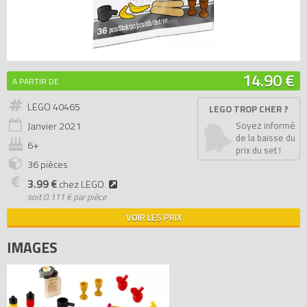
14.90 €
A PARTIR DE
LEGO 40465
LEGO TROP CHER ?
Janvier
2021
Soyez informé
de la baisse du
6+
prix du set !
36 pièces
3.99 €
chez LEGO
soit
0.111 € par pièce
VOIR LES PRIX
IMAGES