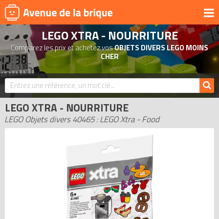
LEGO XTRA - NOURRITURE
UNIVERS
Comparez les prix et achetez vos
OBJETS DIVERS LEGO MOINS
PRODUITS DÉRIVÉS
CHER
NOUVEAUTÉS
LEGO 2026
LEGO XTRA - NOURRITURE
BONS PLANS
LEGO Objets divers 40465 : LEGO Xtra - Food
ACTUALITÉS
ASSOCIATIONS DE FANS
EXPOSITIONS LEGO
LEGO LES PLUS CHERS
DERNIERS LEGO AJOUTÉS