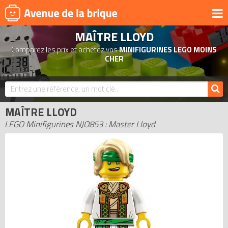
MAÎTRE LLOYD
UNIVERS
Comparez les prix et achetez vos
MINIFIGURINES LEGO MOINS
PRODUITS DÉRIVÉS
CHER
NOUVEAUTÉS
LEGO 2026
MAÎTRE LLOYD
BONS PLANS
LEGO Minifigurines NJO853 : Master Lloyd
ACTUALITÉS
ASSOCIATIONS DE FANS
EXPOSITIONS LEGO
LEGO LES PLUS CHERS
DERNIERS LEGO AJOUTÉS