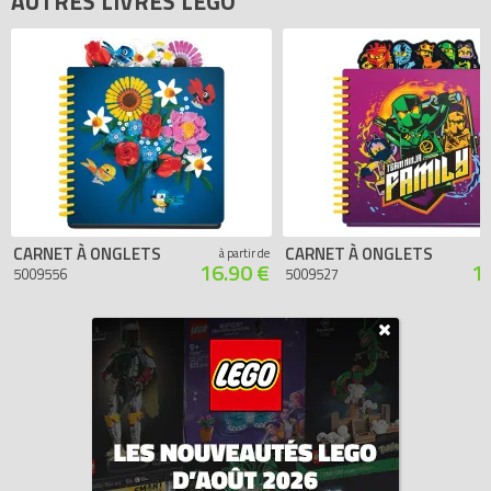
AUTRES LIVRES LEGO
CARNET À ONGLETS
CARNET À ONGLETS
à partir de
16.90 €
1
5009556
5009527