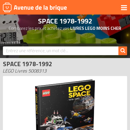
SPACE 1978-1992
UNIVERS
Comparez les prix et achetez vos
LIVRES LEGO MOINS CHER
PRODUITS DÉRIVÉS
NOUVEAUTÉS
LEGO 2026
SPACE 1978-1992
BONS PLANS
LEGO Livres 5008313
ACTUALITÉS
ASSOCIATIONS DE FANS
EXPOSITIONS LEGO
LEGO LES PLUS CHERS
DERNIERS LEGO AJOUTÉS