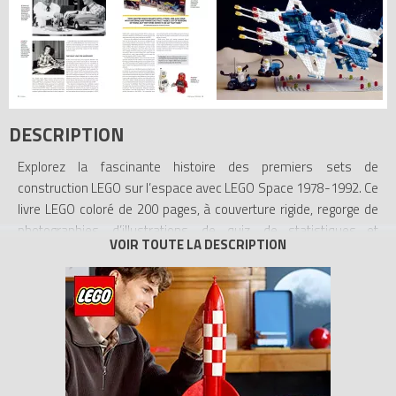
DESCRIPTION
Explorez la fascinante histoire des premiers sets de
construction LEGO sur l’espace avec LEGO Space 1978-1992. Ce
livre LEGO coloré de 200 pages, à couverture rigide, regorge de
photographies, d’illustrations, de quiz, de statistiques et
d’histoires détaillant les incroyables sets sur l’espace
commercialisés entre 1978 et 1992, ainsi que les événements
mondiaux qui ont contribué à leur création. Les jeunes créateurs
d’aujourd’hui, les collectionneurs LEGO et les adultes qui ont
envie de replonger avec nostalgie dans leur enfance vont adorer
ce livre.
- Livre LEGO sur l’espace – Ce livre de 200 pages à couverture