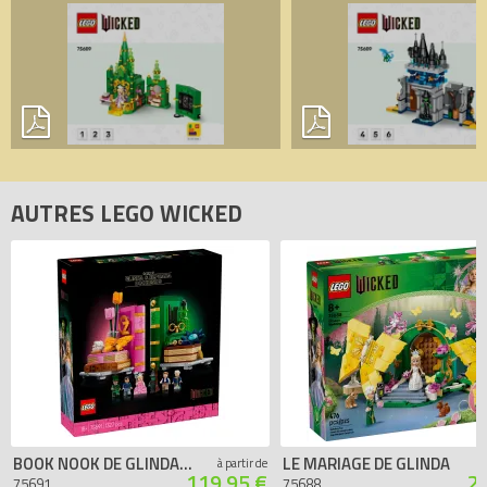
AUTRES LEGO WICKED
BOOK NOOK DE GLINDA ET ELPHABA
LE MARIAGE DE GLINDA
à partir de
119.95 €
2
75691
75688