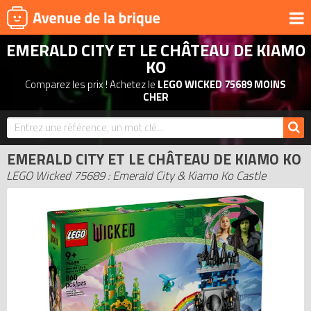
EMERALD CITY ET LE CHÂTEAU DE KIAMO
UNIVERS
KO
PRODUITS DÉRIVÉS
Comparez les prix ! Achetez le
LEGO WICKED 75689 MOINS
CHER
NOUVEAUTÉS
LEGO 2026
BONS PLANS
EMERALD CITY ET LE CHÂTEAU DE KIAMO KO
LEGO Wicked 75689 : Emerald City & Kiamo Ko Castle
ACTUALITÉS
ASSOCIATIONS DE FANS
EXPOSITIONS LEGO
LEGO LES PLUS CHERS
DERNIERS LEGO AJOUTÉS