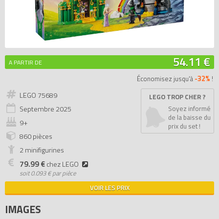
54.11 €
A PARTIR DE
-32%
Économisez jusqu'à
!
LEGO 75689
LEGO TROP CHER ?
Septembre
2025
Soyez informé
de la baisse du
9+
prix du set !
860 pièces
2 minifigurines
79.99 €
chez LEGO
soit
0.093 € par pièce
VOIR LES PRIX
IMAGES