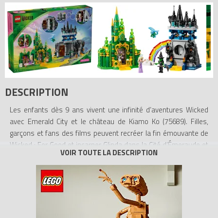
DESCRIPTION
Les enfants dès 9 ans vivent une infinité d’aventures Wicked
avec Emerald City et le château de Kiamo Ko (75689). Filles,
garçons et fans des films peuvent recréer la fin émouvante de
Wicked : For Good et incarner Glinda dans la Cité d’Émeraude et
Elphaba dans le château de Kiamo Ko.
Ce cadeau est unique ! Outre les mini-poupées de Glinda et
Elphaba, c’est la toute première fois qu’un jouet LEGO Wicked
inclut une figurine de singe volant. Les enfants peuvent explorer
ces 2 bâtiments et découvrir tous les détails qu’ils contiennent,