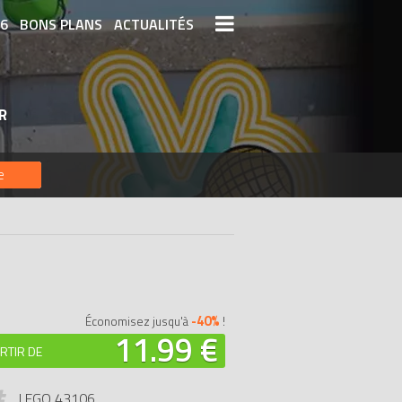
26
BONS PLANS
ACTUALITÉS
S LEGO
LEGO LES PLUS CHERS
R
DERNIERS LEGO AJOUTÉS
e
-40%
Économisez jusqu'à
!
11.99 €
RTIR DE
LEGO 43106