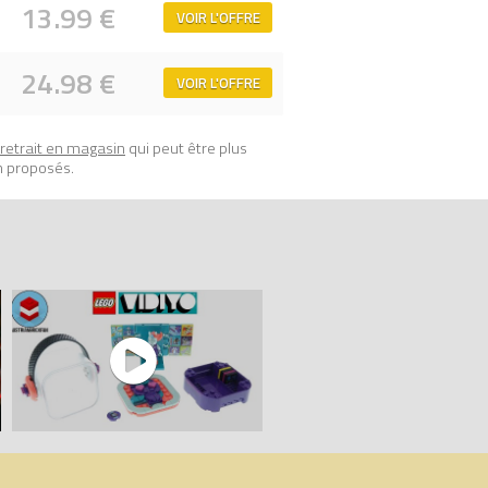
13.99 €
VOIR L'OFFRE
O.
24.98 €
VOIR L'OFFRE
retrait en magasin
qui peut être plus
n proposés.