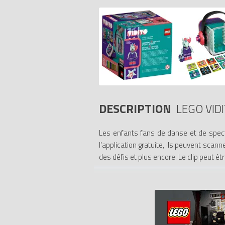
DESCRIPTION
LEGO VID
Les enfants fans de danse et de spect
l’application gratuite, ils peuvent scan
des défis et plus encore. Le clip peut êt
Transportable pour s’amuser partout. L
DJ, nuages et arc-en-ciel... ou créer la 
Des expériences musicales à créer. Les 
producteurs et stars de leurs clips. L