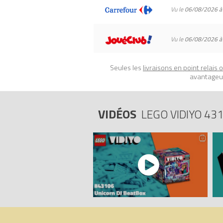
Vu le
06/08/2026 à
aux normes de sécurité les plus élevée
Tous les prix du
LEGO VIDIYO 43106 Unic
Vu le
06/08/2026 à
Code EAN du LEGO VIDIYO 43106 : 570
Seules les
livraisons en point relais 
avantageux
VIDÉOS
LEGO VIDIYO 43