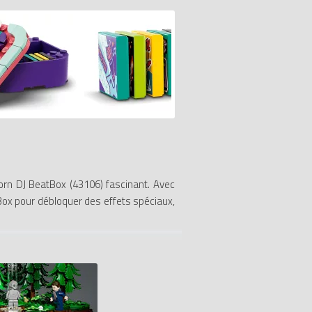
orn DJ BeatBox (43106) fascinant. Avec
atBox pour débloquer des effets spéciaux,
et choisir une déco licorne, console de
uer en déplacement.
ent aux enfants de devenir réalisateurs,
hups musicaux, de personnages amusants,