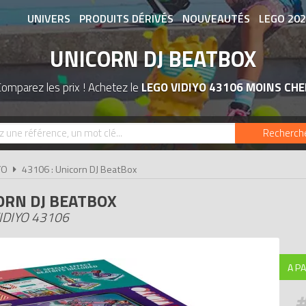
UNIVERS
PRODUITS DÉRIVÉS
NOUVEAUTÉS
LEGO 20
UNICORN DJ BEATBOX
ASSOCIATIONS DE FANS
EXPOSITION
omparez les prix ! Achetez le
LEGO VIDIYO 43106 MOINS CHE
Recherch
YO
43106 : Unicorn DJ BeatBox
ORN DJ BEATBOX
IDIYO 43106
A PA