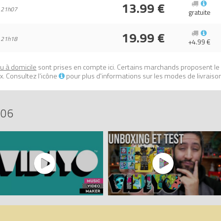
13.99 €
 21h07
s.
gratuite
orn DJ BeatBox
sur Avenue de la brique, comparateur de prix 100% LEG
19.99 €
 21h18
+4.99 €
2016911794.
ou à domicile
sont prises en compte ici. Certains marchands proposent le
. Consultez l'icône
pour plus d'informations sur les modes de livraiso
106