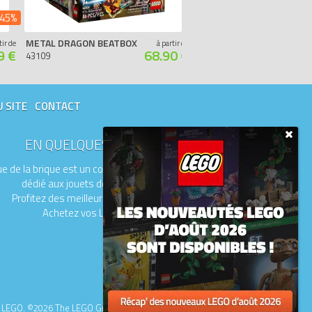
45%
METAL DRAGON BEATBOX
CANDY CASTLE STAGE
tir de
à partir de
9 €
68.90 €
43109
43111
U SITE
CONTACT
EN QUELQUES MOTS
e de la brique est un comparateur de prix
dédié aux jouets de la marque LEGO.
Profitez des meilleurs prix du moment.
Achetez vos LEGO moins chers.
upe LEGO. ©2026 The LEGO Group.