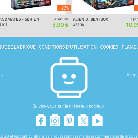
-22%
-
ANDMATES - SÉRIE 1
ALIEN DJ BEATBOX
à partir de
à par
3.90 €
10.9
3101
43104
UE DE LA BRIQUE
CONDITIONS D'UTILISATION
COOKIES
PLAN D
es
Avenu
Suivez-vous sur les réseaux sociaux :
e LEGO et les configurations de briques sont des marques commerciales du gro