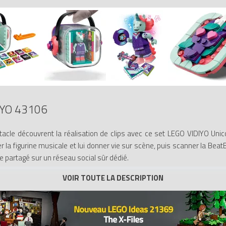
IYO 43106
acle découvrent la réalisation de clips avec ce set LEGO VIDIYO Unic
ner la figurine musicale et lui donner vie sur scène, puis scanner la Be
re partagé sur un réseau social sûr dédié.
es enfants vont adorer personnaliser la BeatBox avec les pièces LEGO 
leur. La BeatBox se ferme et accueille les BeatBits et la figurine pour jo
sets LEGO VIDIYO offrent une expérience de jeu social sûre et permett
a créativité s’envole lorsqu’ils produisent des vidéos pleines de mas