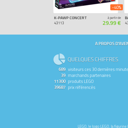
-40%
K-PAWP CONCERT
B
à partir de
29.99 €
43113
4
A PROPOS D'AVEN
QUELQUES CHIFFRES
689
visiteurs ces 30 dernières minut
39
marchands partenaires
11300
produits LEGO
39687
prix référencés
LEGO, le logo LEGO, la figurin