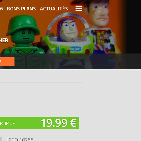
26
BONS PLANS
ACTUALITÉS
S LEGO
LEGO LES PLUS CHERS
HER
DERNIERS LEGO AJOUTÉS
e
19.99 €
RTIR DE
LEGO 10766