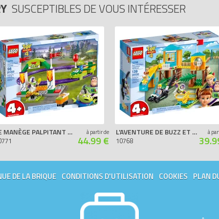
RY
SUSCEPTIBLES DE VOUS INTÉRESSER
LE MANÈGE PALPITANT DU CARNAVAL
L'AVENTURE DE BUZZ ET LA BERGÈRE DANS L'AIRE DE JEU
à partir de
à par
44.99 €
39.9
0771
10768
UE DE LA BRIQUE
CONDITIONS D'UTILISATION
COOKIES
PLAN D