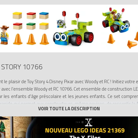
 STORY 10766
 le plaisir de Toy Story 4 Disney Pixar avec Woody et RC ! Initiez votre 
ixar avec l’ensemble Woody et RC 10766. Cet ensemble de construction L
our les enfants d'âge préscolaire et les jeunes enfants. Ce set comp
rapide qui permet aux constructeurs, même novices, de ressentir la fi
 inclus pour construire et jouer aidera également votre jeune pilote
r son imagination et sa confiance pour une parfaite entrée dans la con
e de Woody pour créer un jeu de rôle.
ent conçus pour être amusants et faciles pour les jeunes enfants et l