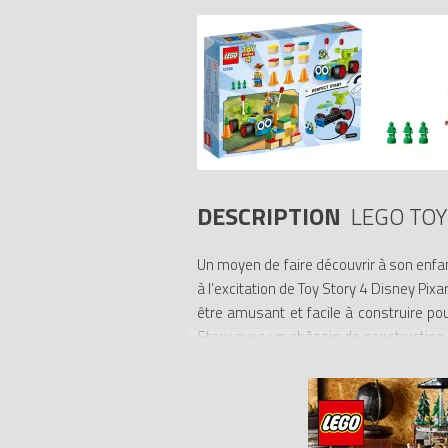
DESCRIPTION
LEGO TOY
Un moyen de faire découvrir à son enfant
à l’excitation de Toy Story 4 Disney P
être amusant et facile à construire p
Story avec un châssis de construction 
bien plus encore, tout seuls. Le guide
instructions de montage et à développe
Disney Pixar familier. Inclut une figurin
- Les ensembles LEGO 4+ sont spécialem