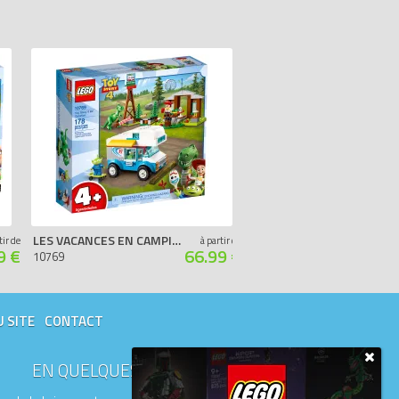
LES VACANCES EN CAMPING-CAR TOY STORY 4
LE SPECTACLE DE CASCADES DE DUKE CABOOM
tir de
à partir de
9 €
66.99 €
10769
10767
U SITE
CONTACT
EN QUELQUES MOTS