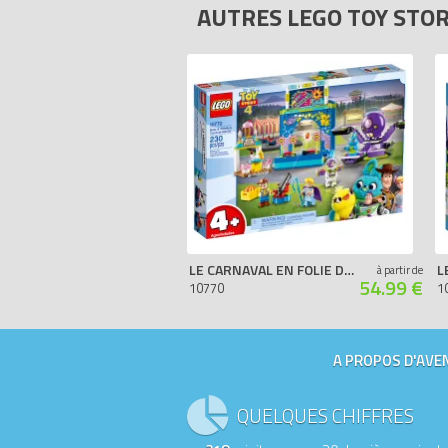
AUTRES LEGO TOY STO
LE CARNAVAL EN FOLIE DE BUZZ ET WOODY !
à partir de
54.99 €
10770
1
A PROPOS D'AVEN
QUELQUES CHIFFRES