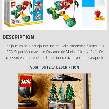
DESCRIPTION
Les joueurs peuvent ajouter une nouvelle dimension à leurs jeux
LEGO Super Mario avec le Costume de Mario hélice (71371). Cet
accessoire comprend une tenue interactive avec une casquette
à hélice pour LEGO Mario (personnage non inclus) – il déclenche
des bruits d’hélice lorsque le joueur fait "voler" LEGO Mario pour
tenter de collecter des pièces. Ce set de construction constitue
un superbe cadeau pour les enfants qui possèdent déjà le Pack
de démarrage Les Aventures de Mario (71360) et son
personnage LEGO Mario.
Construire et jouer. Les instructions de montage sont
disponibles dans la boîte et dans l’application gratuite LEGO