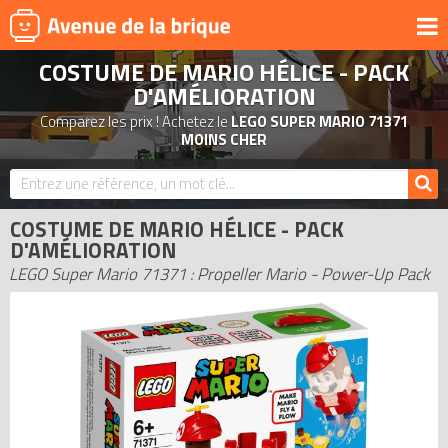
COSTUME DE MARIO HÉLICE - PACK
UNIVERS
D'AMÉLIORATION
PRODUITS DÉRIVÉS
Comparez les prix ! Achetez le
LEGO SUPER MARIO 71371
MOINS CHER
NOUVEAUTÉS
LEGO 2026
BONS PLANS
COSTUME DE MARIO HÉLICE - PACK
D'AMÉLIORATION
ACTUALITÉS
LEGO Super Mario 71371 : Propeller Mario - Power-Up Pack
ASSOCIATIONS DE FANS
EXPOSITIONS LEGO
LEGO LES PLUS CHERS
DERNIERS LEGO AJOUTÉS