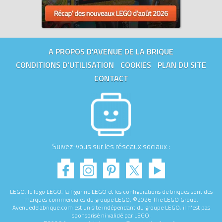
qualité les plus élevées au monde.
Tous les prix du
LEGO Super Mario 71371 Costume de Mario
hélice - Pack d'amélioration (Propeller Mario - Power-Up Pack)
sur Avenue de la brique, comparateur de prix 100% LEGO.
A PROPOS D'AVENUE DE LA BRIQUE
Code EAN du LEGO Super Mario 71371 : 5702016618501.
CONDITIONS D'UTILISATION
COOKIES
PLAN DU SITE
CONTACT
Suivez-vous sur les réseaux sociaux :
LEGO, le logo LEGO, la figurine LEGO et les configurations de briques sont des
marques commerciales du groupe LEGO. ©2026 The LEGO Group.
Avenuedelabrique.com est un site indépendant du groupe LEGO, il n'est pas
sponsorisé ni validé par LEGO.