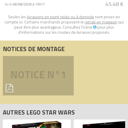
45.48 €
calendrier de l’Avent de 263 pièces à construire inspire aux
Vu le
06/08/2026 à 15h17
enfants des jeux seuls ou avec leurs amis, et favorise les
Seules les
livraisons en point relais ou à domicile
sont prises en
activités en famille pendant les fêtes
compte ici. Certains marchands proposent le
retrait en magasin
qui
peut être plus avantageux. Consultez l'icône
pour plus
Tous les prix du
LEGO Star Wars 75418 Calendrier de l’Avent
d'informations sur les modes de livraison proposés.
LEGO Star Wars 2025 (Star Wars Advent Calendar 2025)
sur
Avenue de la brique, comparateur de prix 100% LEGO.
NOTICES DE MONTAGE
Code EAN du LEGO Star Wars 75418 : 5702017816906.
NOTICE N°1
AUTRES LEGO STAR WARS