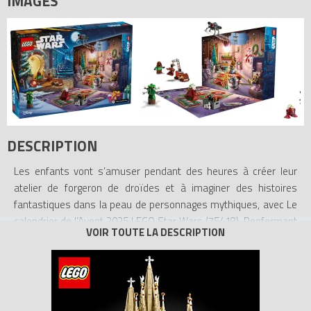
IMAGES
DESCRIPTION
Les enfants vont s’amuser pendant des heures à créer leur
atelier de forgeron de droïdes et à imaginer des histoires
fantastiques dans la peau de personnages mythiques, avec Le
calendrier de l’Avent 2025 LEGO Star Wars (75418). Renfermant
un jouet de construction unique derrière chaque fenêtre, ce
calendrier de l’Avent est un fabuleux cadeau qui aidera les
enfants et les fans dès 6 ans à patienter jusqu’à Noël.
Découvrez BB-8 en tenue de bonhomme de neige, un Jawa, un