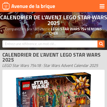
CALENDRIER DE L’AVENT LEGO STAR WARS
UNIVERS
2025
PRODUITS DÉRIVÉS
Comparez les prix ! Achetez le
LEGO STAR WARS 75418 MOINS
CHER
NOUVEAUTÉS
LEGO 2026
BONS PLANS
CALENDRIER DE L’AVENT LEGO STAR WARS
2025
ACTUALITÉS
LEGO Star Wars 75418 : Star Wars Advent Calendar 2025
ASSOCIATIONS DE FANS
EXPOSITIONS LEGO
LEGO LES PLUS CHERS
DERNIERS LEGO AJOUTÉS