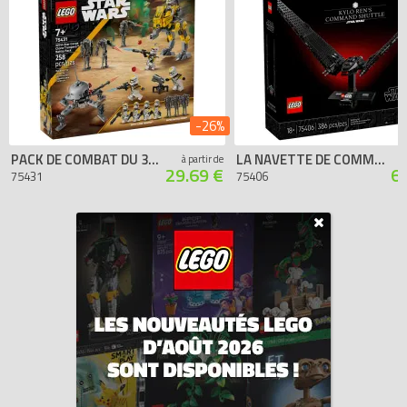
-26%
PACK DE COMBAT DU 327ÈME CORPS D'ARMÉE
LA NAVETTE DE COMMANDEMENT DE KYLO REN
à partir de
29.69 €
6
75431
75406