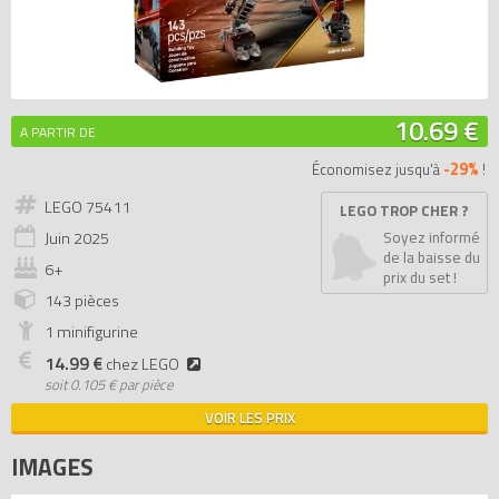
10.69 €
A PARTIR DE
-29%
Économisez jusqu'à
!
LEGO 75411
LEGO TROP CHER ?
Juin
2025
Soyez informé
de la baisse du
6+
prix du set !
143 pièces
1 minifigurine
14.99 €
chez LEGO
soit
0.105 € par pièce
VOIR LES PRIX
IMAGES