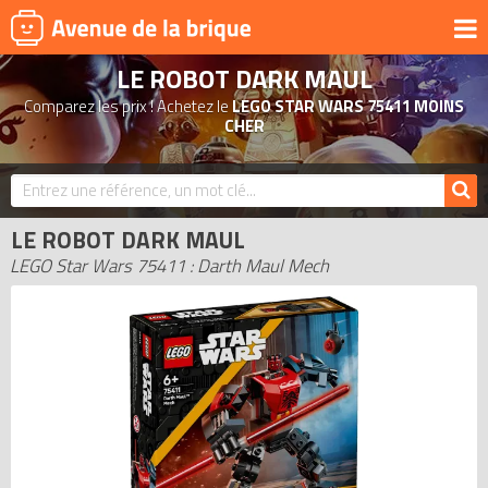
LE ROBOT DARK MAUL
UNIVERS
Comparez les prix ! Achetez le
LEGO STAR WARS 75411 MOINS
PRODUITS DÉRIVÉS
CHER
NOUVEAUTÉS
LEGO 2026
LE ROBOT DARK MAUL
BONS PLANS
LEGO Star Wars 75411 : Darth Maul Mech
ACTUALITÉS
ASSOCIATIONS DE FANS
EXPOSITIONS LEGO
LEGO LES PLUS CHERS
DERNIERS LEGO AJOUTÉS