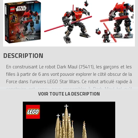
DESCRIPTION
En construisant Le robot Dark Maul (75411), les garçons et les
filles à partir de 6 ans vont pouvoir explorer le côté obscur de la
Force dans l’univers LEGO Star Wars. Ce robot articulé rapide à
construire est conçu pour ressembler à Dark Maul tel qu’il
apparaît dans les combats de Star Wars : The Clone Wars pour
s’emparer de Mandalore. Son cockpit s’ouvre pour accueillir la
minifigurine LEGO Star Wars de Dark Maul, et son grand sabre
laser rouge à double lame peut être clipsé dans son dos ou
placé dans ses grandes mains articulées. Un droïde sonde LEGO
Star Wars, qui peut se fixer dans le dos du robot, offre encore