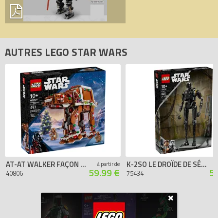
AUTRES LEGO STAR WARS
AT-AT WALKER FAÇON PAIN D’ÉPICES
K-2SO LE DROÏDE DE SÉCURITÉ
à partir de
59.99 €
5
40806
75434