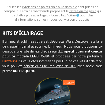
- Construire, jouer et exposer – Ce véhicule Star Wars à
Seules les
livraisons en point relais ou à domicile
sont prises en
construire de 1 555 pièces idéal pour jouer mesure plus de 16
compte ici. Certains marchands proposent le
retrait en magasin
qui
cm de haut, 46 cm de long et 29 cm de large
peut être plus avantageux. Consultez l'icône
pour plus
d'informations sur les modes de livraison proposés.
Tous les prix du
LEGO Star Wars 75394 Destroyer stellaire de
classe Impérial (Imperial Star Destroyer)
sur Avenue de la
KITS D'ÉCLAIRAGE
brique, comparateur de prix 100% LEGO.
Code EAN du LEGO Star Wars 75394 : 5702017600291.
Illuminez et sublimez votre set LEGO Star Wars Destroyer stellaire
de classe Impérial avec un kit lumineux ! Nous vous proposons ci-
dessous une liste de kits d'éclairage LED
spécifiquement conçus
pour ce modèle LEGO 75394
, et proposés par notre partenaire
Lightailing
. Si vous êtes intéressés par l'un de ces kits d'éclairage,
vous pouvez
bénéficier d'une réduction de 10%
avec notre code
promo
ADLBRIQUE10
.
40.00 €