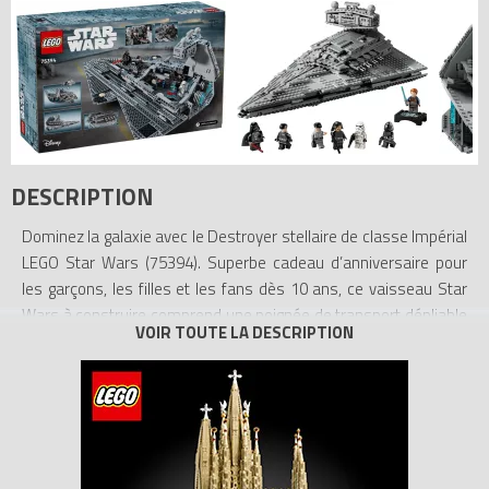
DESCRIPTION
Dominez la galaxie avec le Destroyer stellaire de classe Impérial
LEGO Star Wars (75394). Superbe cadeau d’anniversaire pour
les garçons, les filles et les fans dès 10 ans, ce vaisseau Star
Wars à construire comprend une poignée de transport dépliable
cachée pour « voler » et 2 canons à ressort. Le panneau
supérieur se retire et les panneaux latéraux se rabattent pour
faciliter l’accès à l’intérieur. Les détails ludiques incluent la
passerelle, la salle de commandement, la salle de repos,
l’armurerie, les panneaux de commande et le compartiment
cargo avec des éléments de détonateur thermique.