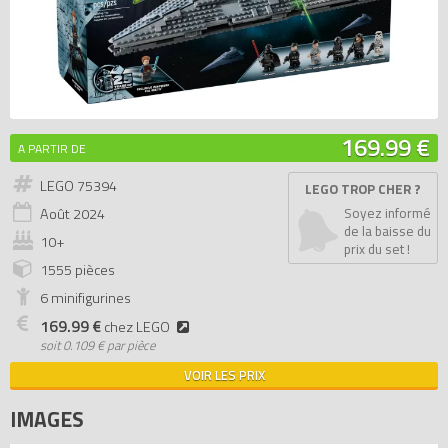
169.99 €
A PARTIR DE
LEGO 75394
LEGO TROP CHER ?
Août
2024
Soyez informé
de la baisse du
10+
prix du set !
1555 pièces
6 minifigurines
169.99 €
chez LEGO
soit
0.109 € par pièce
VOIR LES PRIX
IMAGES