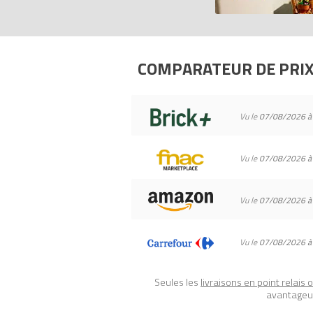
- Les armes incluent le sabre laser bleu d
- Ce jouet LEGO Star Wars constitue un 
- Cette superbe construction inspirée d
COMPARATEUR DE PRI
Tous les prix du
LEGO Star Wars 75246 Le
Code EAN du LEGO Star Wars 75246 : 
Vu le
07/08/2026 à
Vu le
07/08/2026 à
Vu le
07/08/2026 à
Vu le
07/08/2026 à
Seules les
livraisons en point relais 
avantageux