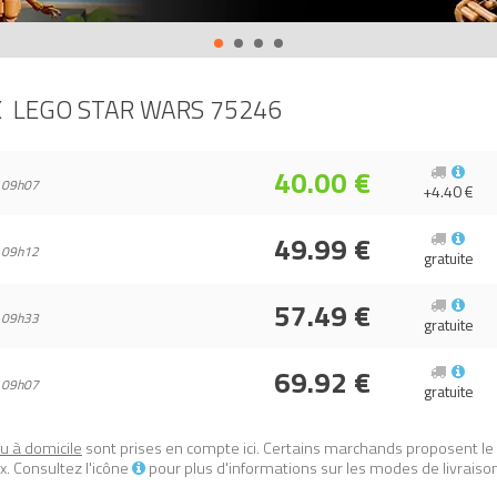
'Obi-Wan et le pistolet blaster de l'artilleur de l’Étoile de la Mort.
magnifique cadeau pour un anniversaire ou pour Noël, et une belle surp
u film Star Wars original mesure plus de 9 cm de haut, 16 cm de large e
X
LEGO STAR WARS 75246
 canon de l'Étoile de la Mort (Death Star Cannon)
sur Avenue de la br
5702016370720.
40.00 €
 09h07
+4.40 €
49.99 €
 09h12
gratuite
57.49 €
 09h33
gratuite
69.92 €
 09h07
gratuite
ou à domicile
sont prises en compte ici. Certains marchands proposent le
. Consultez l'icône
pour plus d'informations sur les modes de livraiso