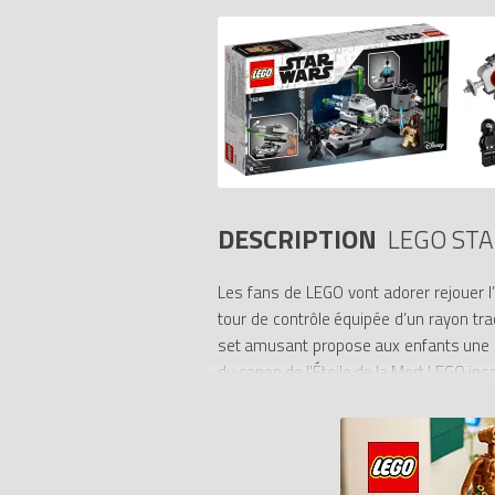
DESCRIPTION
LEGO STA
Les fans de LEGO vont adorer rejouer l
tour de contrôle équipée d’un rayon tra
set amusant propose aux enfants une ex
du canon de l'Étoile de la Mort LEGO ins
- Inclut les figurines LEGO Star Wars d’Ob
- Ce modèle du canon de l’Étoile de la 
équipée d'un rayon tractant, ainsi qu'u
missiles.