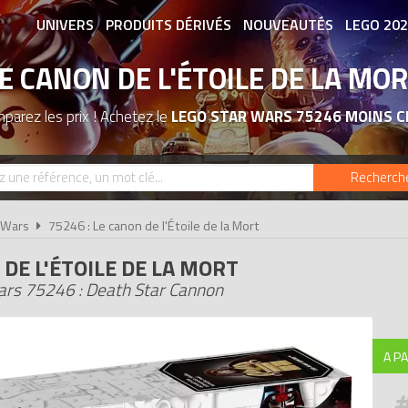
UNIVERS
PRODUITS DÉRIVÉS
NOUVEAUTÉS
LEGO 20
E CANON DE L'ÉTOILE DE LA MO
ASSOCIATIONS DE FANS
EXPOSITION
parez les prix ! Achetez le
LEGO STAR WARS 75246 MOINS C
Recherch
 Wars
75246 : Le canon de l'Étoile de la Mort
 DE L'ÉTOILE DE LA MORT
rs 75246 : Death Star Cannon
A PA