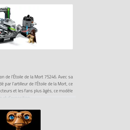
n de l’Étoile de la Mort 75246. Avec sa
r l'artilleur de l'Étoile de la Mort, ce
cteurs et les fans plus âgés, ce modèle
n et d’exposition.
espoir. Il comprend une tour de contrôle
ssort et des clips de rangement pour les