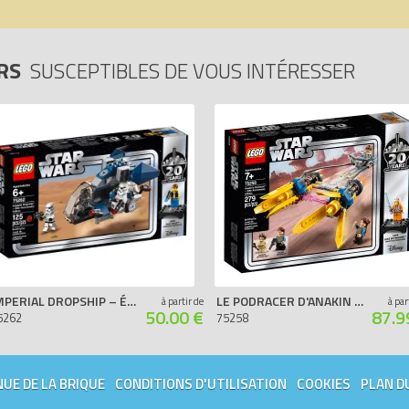
ARS
SUSCEPTIBLES DE VOUS INTÉRESSER
IMPERIAL DROPSHIP – ÉDITION 20ÈME ANNIVERSAIRE
LE PODRACER D'ANAKIN – ÉDITION 20ÈME ANNIVERSAIRE
à partir de
à par
50.00 €
87.9
5262
75258
UE DE LA BRIQUE
CONDITIONS D'UTILISATION
COOKIES
PLAN D