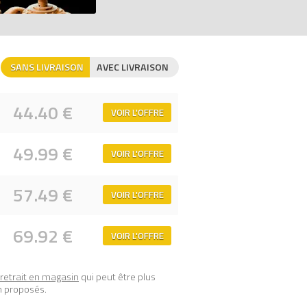
rise Star Wars pour toute occasion.
t 11 cm de profondeur.
SANS LIVRAISON
AVEC LIVRAISON
ique, comparateur de prix 100% LEGO.
44.40 €
VOIR L'OFFRE
49.99 €
VOIR L'OFFRE
57.49 €
VOIR L'OFFRE
69.92 €
VOIR L'OFFRE
retrait en magasin
qui peut être plus
n proposés.