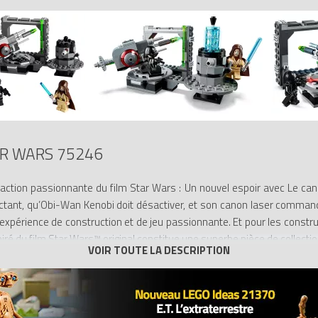
R WARS 75246
’action passionnante du film Star Wars : Un nouvel espoir avec Le cano
ctant, qu’Obi-Wan Kenobi doit désactiver, et son canon laser commandé pa
périence de construction et de jeu passionnante. Et pour les constru
piré du film Star Wars™ original constitue une superbe pièce de collectio
i-Wan Kenobi et de l’artilleur de l’Étoile de la Mort.
Mort LEGO est inspiré d’une célèbre scène du film Star Wars : Un nouvel 
n canon laser qui peut tourner et s'élever et qui intègre un fusil à re