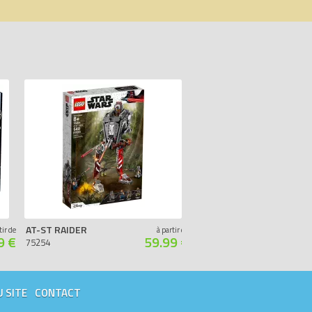
AT-ST RAIDER
LA BATAILLE D'ENDOR - EDITION 20ÈME AN
tir de
à partir de
9 €
59.99 €
75254
40362
U SITE
CONTACT