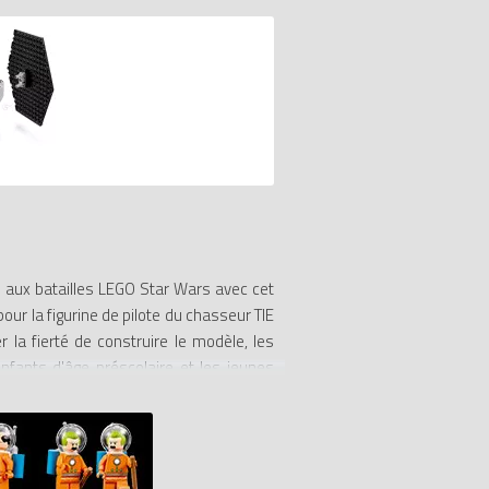
te aux batailles LEGO Star Wars avec cet
our la figurine de pilote du chasseur TIE
la fierté de construire le modèle, les
fants d'âge préscolaire et les jeunes
e soldat de la flotte rebelle, un guide
n début parfait dans l'univers LEGO Star
 confiance en eux avec des instructions