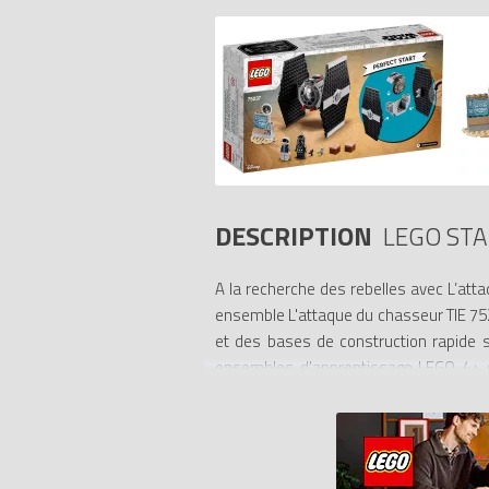
DESCRIPTION
LEGO STA
A la recherche des rebelles avec L’atta
ensemble L'attaque du chasseur TIE 75237
et des bases de construction rapide s
ensembles d'apprentissage LEGO 4+ so
enfants. Ce chasseur TIE comprend égal
simple pour aider les enfants à jouer, 
Wars.
- Les ensembles LEGO 4+ sont spécialem