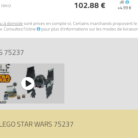
102.88 €
 15h12
+4.99 €
ou à domicile
sont prises en compte ici. Certains marchands proposent le
. Consultez l'icône
pour plus d'informations sur les modes de livraiso
S 75237
LEGO STAR WARS 75237