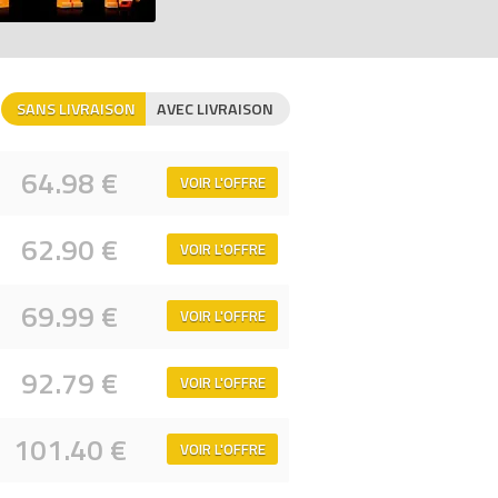
lotage qui s’ouvre avec de la place pour
SANS LIVRAISON
AVEC LIVRAISON
ant puisse rapidement construire et jouer
64.98 €
VOIR L'OFFRE
mpatibles avec tous les ensembles de
62.90 €
VOIR L'OFFRE
tellaire rebelle A-Wing 75247 pour de
69.99 €
VOIR L'OFFRE
, comparateur de prix 100% LEGO.
92.79 €
VOIR L'OFFRE
101.40 €
VOIR L'OFFRE