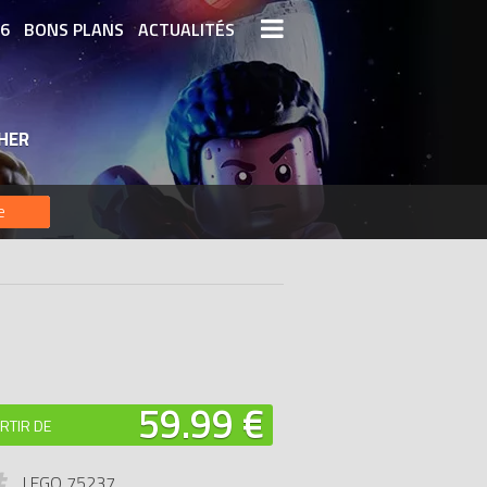
26
BONS PLANS
ACTUALITÉS
S LEGO
LEGO LES PLUS CHERS
HER
DERNIERS LEGO AJOUTÉS
e
59.99 €
RTIR DE
LEGO 75237