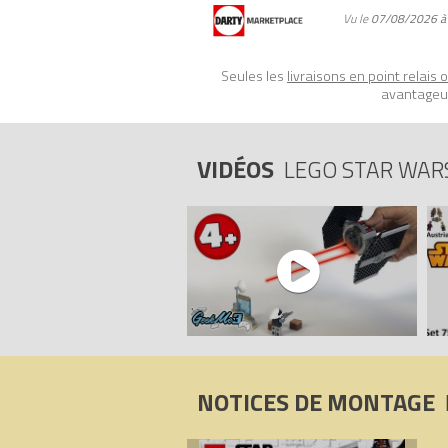
Vu le
07/08/2026 à
Seules les
livraisons en point relais 
avantageux
VIDÉOS
LEGO STAR WAR
NOTICES DE MONTAGE