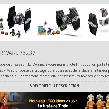
R WARS 75237
que du chasseur TIE. Donnez à votre jeune pilote l’introduction parfai
. Avec un poste de pilotage qui s’ouvre avec de la place à l’intérieur p
péciales qui permettent même aux constructeurs novices d'éprouver 
nt spécialement conçus pour être amusants et faciles pour les en
ement une petite station de commandement rebelle, une minifigurine d
à construire et à développer leur imagination et leur confiance pour u
ent conçus pour les jeunes enfants pour les aider à développer leur