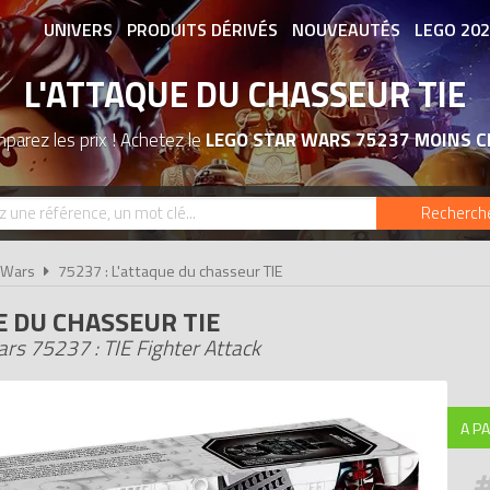
UNIVERS
PRODUITS DÉRIVÉS
NOUVEAUTÉS
LEGO 20
L'ATTAQUE DU CHASSEUR TIE
ASSOCIATIONS DE FANS
EXPOSITION
parez les prix ! Achetez le
LEGO STAR WARS 75237 MOINS C
Recherch
 Wars
75237 : L'attaque du chasseur TIE
E DU CHASSEUR TIE
rs 75237 : TIE Fighter Attack
A PA