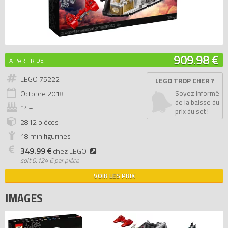
909.98 €
A PARTIR DE
LEGO 75222
LEGO TROP CHER ?
Octobre
2018
Soyez informé
de la baisse du
14+
prix du set !
2812 pièces
18 minifigurines
349.99 €
chez LEGO
soit
0.124 € par pièce
VOIR LES PRIX
IMAGES