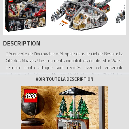
DESCRIPTION
Découverte de l’incroyable métropole dans le ciel de Bespin: La
Cité des Nuages ! Les moments inoubliables du film Star Wars :
L’Empire contre-attaque sont recréés avec cet ensemble
Trahison a la Cité des Nuages LEGO Star Wars 75222. Cet
ensemble incroyablement détaillé est divisé en 4 sections,
chacune représentant des scènes du film classique. L’ensemble
inclut une plateforme d’atterrissage complète avec le vaisseau
Slave I de Boba Fett, une promenade détaillée, une salle a
manger avec des sièges pour 5 figurines, une salle de traitement
des déchets avec un incinérateur et le pont emblématique pour
des duels épiques au sabre laser entre Luke et Dark Vador. Il