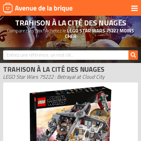
TRAHISON À LA CITÉ DES NUAGES
UNIVERS
Comparez les prix ! Achetez le
LEGO STAR WARS 75222 MOINS
PRODUITS DÉRIVÉS
CHER
NOUVEAUTÉS
LEGO 2026
TRAHISON À LA CITÉ DES NUAGES
BONS PLANS
LEGO Star Wars 75222 : Betrayal at Cloud City
ACTUALITÉS
ASSOCIATIONS DE FANS
EXPOSITIONS LEGO
LEGO LES PLUS CHERS
DERNIERS LEGO AJOUTÉS