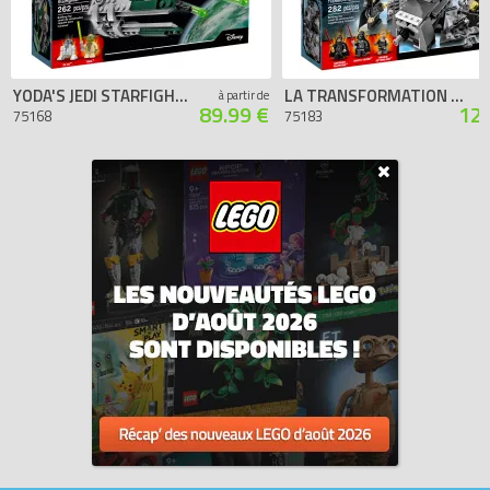
YODA'S JEDI STARFIGHTER
LA TRANSFORMATION DE DARK VADOR
à partir de
89.99 €
129
75168
75183