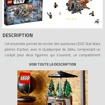
DESCRIPTION
Cet ensemble permet de recréer des aventures LEGO Star Wars
pleines d’action, avec le Quadjumper de Jakku, comprenant un
cockpit pour deux figurines qui s’ouvrent, un compartiment
arrière avec un porte d’artilleur, deux fusils à tenons avant, un
canon à tenons arrière détachable et quatre gros moteurs avec
une fonction d’explosion pour les envoyer voler. Inclut quatre
figurines et une figurine de BB-8.
- Inclut quatre figurines : Rey, Finn, la brute d’Unkar, un
Stormtrooper du Premier Ordre ainsi que BB-8.
- Le cockpit du vaisseau s’ouvre. L'ensemble inclut également
des fusils à tenons avant, un compartiment arrière avec un