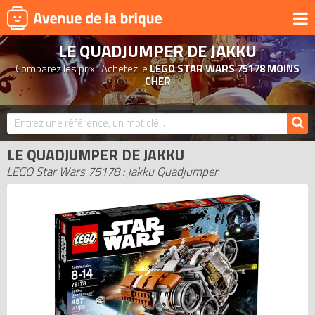
LE QUADJUMPER DE JAKKU
UNIVERS
Comparez les prix ! Achetez le
LEGO STAR WARS 75178 MOINS
PRODUITS DÉRIVÉS
CHER
NOUVEAUTÉS
LEGO 2026
LE QUADJUMPER DE JAKKU
BONS PLANS
LEGO Star Wars 75178 : Jakku Quadjumper
ACTUALITÉS
ASSOCIATIONS DE FANS
EXPOSITIONS LEGO
LEGO LES PLUS CHERS
DERNIERS LEGO AJOUTÉS