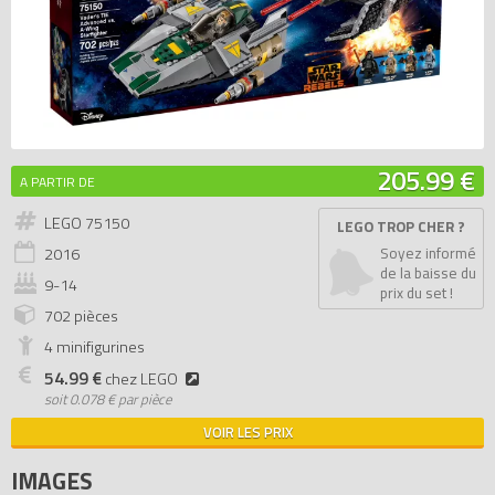
205.99 €
A PARTIR DE
LEGO 75150
LEGO TROP CHER ?
2016
Soyez informé
de la baisse du
9-14
prix du set !
702 pièces
4 minifigurines
54.99 €
chez LEGO
soit
0.078 € par pièce
VOIR LES PRIX
IMAGES