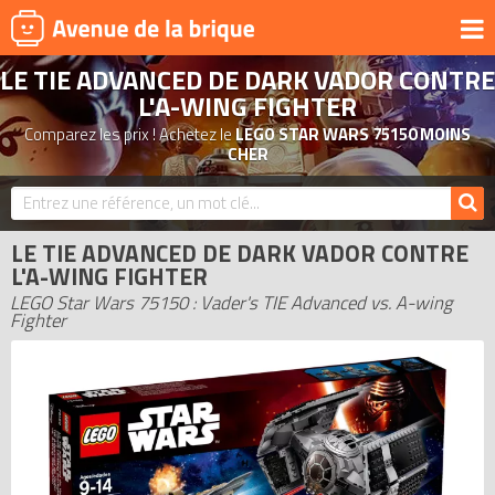
LE TIE ADVANCED DE DARK VADOR CONTRE
UNIVERS
L'A-WING FIGHTER
PRODUITS DÉRIVÉS
Comparez les prix ! Achetez le
LEGO STAR WARS 75150 MOINS
CHER
NOUVEAUTÉS
LEGO 2026
BONS PLANS
LE TIE ADVANCED DE DARK VADOR CONTRE
L'A-WING FIGHTER
ACTUALITÉS
LEGO Star Wars 75150 : Vader's TIE Advanced vs. A-wing
ASSOCIATIONS DE FANS
Fighter
EXPOSITIONS LEGO
LEGO LES PLUS CHERS
DERNIERS LEGO AJOUTÉS