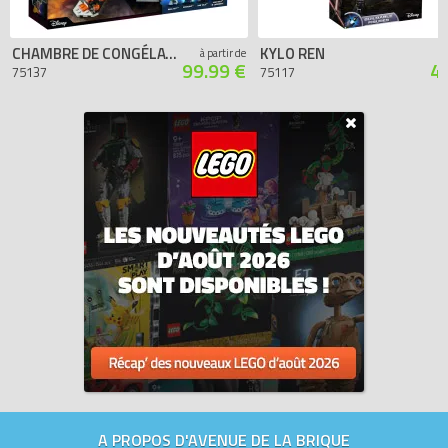
CHAMBRE DE CONGÉLATION CARBONIQUE
KYLO REN
à partir de
99.99 €
4
75137
75117
A PROPOS D'AVENUE DE LA BRIQUE