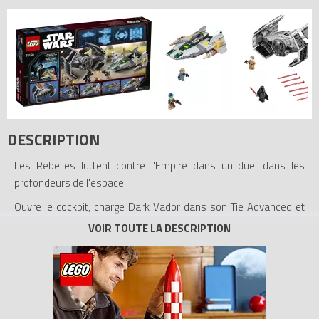
DESCRIPTION
Les Rebelles luttent contre l'Empire dans un duel dans les
profondeurs de l'espace !
Ouvre le cockpit, charge Dark Vador dans son Tie Advanced et
fonce pour intercepter l'A-Wing Starfighter rebelle. Tire avec les
fusils à ressorts quand tu es à portée, mais attention au
vaisseau rebelle répliquant avec ses propres fusils à ressorts !
Qui va gagner ce duel épique entre le bien et le mal ? C'est à toi
de décider...
- Inclut 4 figurines : Dark Vador, un pilote A-Wing, Sabine Wren et