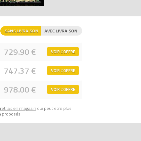
'ouvrent, un toit amovible, des grues qui
achent pour soulever des boîtes, et un
SANS LIVRAISON
AVEC LIVRAISON
729.90 €
VOIR L'OFFRE
747.37 €
VOIR L'OFFRE
978.00 €
VOIR L'OFFRE
retrait en magasin
qui peut être plus
n proposés.