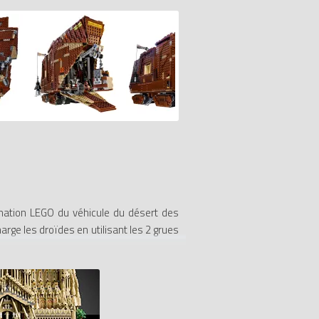
rnation LEGO du véhicule du désert des
arge les droïdes en utilisant les 2 grues
proposée : il y a R2-D2, un droïde de la
née, soulève les panneaux latéraux et le
a cabine et plus encore. Il y a même une