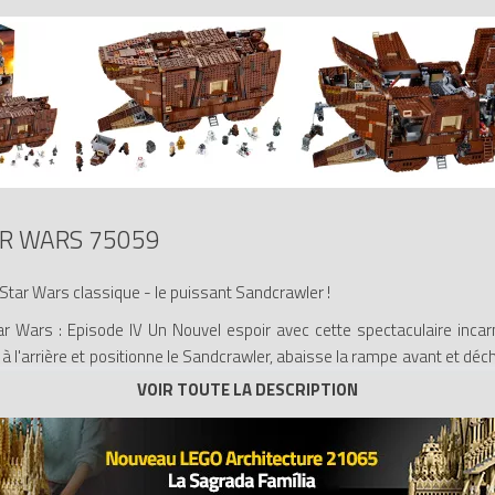
R WARS 75059
 Star Wars classique - le puissant Sandcrawler !
r Wars : Episode IV Un Nouvel espoir avec cette spectaculaire inca
à l'arrière et positionne le Sandcrawler, abaisse la rampe avant et déch
 oncle, Owen Lars, seront certainement impressionnés par la sélection 
e Treadwell, un droïde Gonk et même C-3PO. Lorsque la vente est termi
iales à l'intérieur, comme le moteur, le compartiment de rangement, l
 de s'aventurer à l'extérieur.