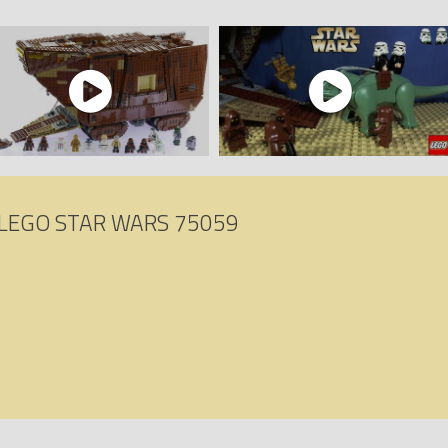
90)
Sandcrawler
sur Avenue de la brique, comparateur de prix 100% LEGO.
: 5702015123815, 0673419210607, 0673419914086.
LEGO STAR WARS 75059