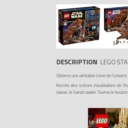
DESCRIPTION
LEGO STA
Obtiens une véritable icône de l'univers
Recrée des scènes inoubliables de Sta
Jawas, le Sandcrawler. Tourne le bouton 
qui fonctionnent. Luke Skywalker et son
série R1, une unité R2, R5-D4, un droïd
dessus pour découvrir des fonctions gén
moto ultra rapide si les Jawas ont besoin