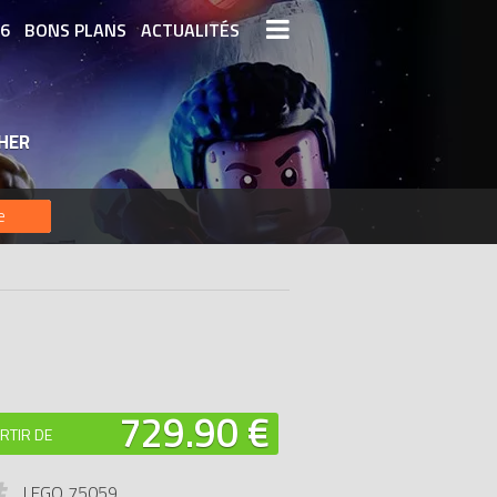
26
BONS PLANS
ACTUALITÉS
S LEGO
LEGO LES PLUS CHERS
HER
DERNIERS LEGO AJOUTÉS
e
729.90 €
RTIR DE
LEGO 75059