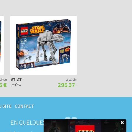
AT-AT
DESTROYER STELLAIRE
tir de
à partir de
6 €
295.37 €
75054
75033
U SITE
CONTACT
EN QUELQUES MOTS