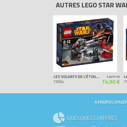
AUTRES LEGO STAR W
LES SOLDATS DE L'ÉTOILE DE LA MORT
à partir de
74.90 €
75034
7
A PROPOS D'AVEN
QUELQUES CHIFFRES