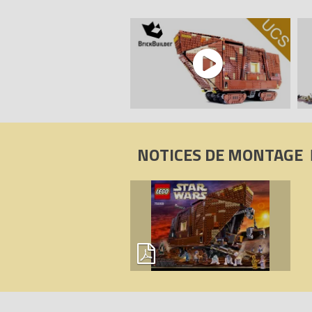
- Droïde Gonk (SW562)
- Mini droïde Treadwell (SW587)
- Droïde de série R1 (SW589)
- 2 x Jawa avec une plaque dorée (SW5
Tous les prix du
LEGO Star Wars 75059 
Codes EAN du LEGO Star Wars 75059 
NOTICES DE MONTAGE