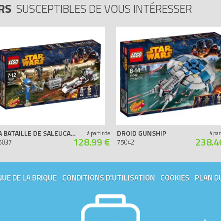
ARS
SUSCEPTIBLES DE VOUS INTÉRESSER
LA BATAILLE DE SALEUCAMI
DROID GUNSHIP
à partir de
à par
128.99 €
238.4
5037
75042
UE DE LA BRIQUE
CONDITIONS D'UTILISATION
COOKIES
PLAN D