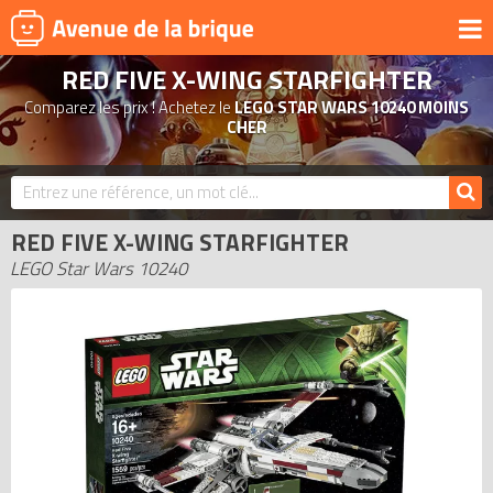
RED FIVE X-WING STARFIGHTER
UNIVERS
Comparez les prix ! Achetez le
LEGO STAR WARS 10240 MOINS
PRODUITS DÉRIVÉS
CHER
NOUVEAUTÉS
LEGO 2026
RED FIVE X-WING STARFIGHTER
BONS PLANS
LEGO Star Wars 10240
ACTUALITÉS
ASSOCIATIONS DE FANS
EXPOSITIONS LEGO
LEGO LES PLUS CHERS
DERNIERS LEGO AJOUTÉS