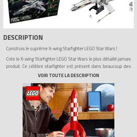
DESCRIPTION
Construis le suprême X-wing Starfighter LEGO Star Wars !
Crée le X-wing Starfighter LEGO Star Wars le plus détaillé jamais
produit. Ce célèbre starfighter est présent dans beaucoup des
batailles Star Wars les plus passionnantes, notamment la
scène de bataille décisive au-dessus de la planète Yavin. Recrée
l'instant où le X-wing de Luke Skywalker largue la torpille à
protons qui a conduit à la destruction de l'Étoile Noire impériale !
Ce modèle aux détails réalistes comprend des ailes et une
cabine qui s'ouvrent, un support de présentation spécial, une
étiquette et R2-D2
- Inclut le droïde astromech R2-D2
- Comprend des détails très authentiques, des ailes et un