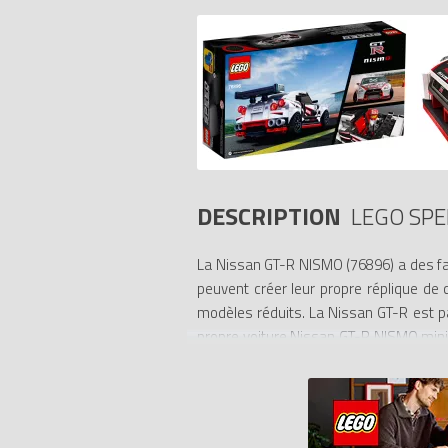
DESCRIPTION
LEGO SP
La Nissan GT-R NISMO (76896) a des fan
peuvent créer leur propre réplique de 
modèles réduits. La Nissan GT-R est pa
propre voiture Nissan GT-R NISMO minia
et peuvent maintenant construire leur
véritable véhicule. Le set de jeu inclu
effrénées. Jouets de course pour brill
grandes et plus réalistes que jamais. 