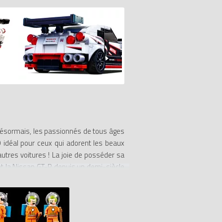
 Désormais, les passionnés de tous âges
O idéal pour ceux qui adorent les beaux
utres voitures ! La joie de posséder sa
nt la Nissan GT-R depuis un demi-siècle
iture possède les détails réalistes du
acer derrière le volant pour des courses
peed Champions, sont désormais 25% plus
itures les plus connues au monde, et de