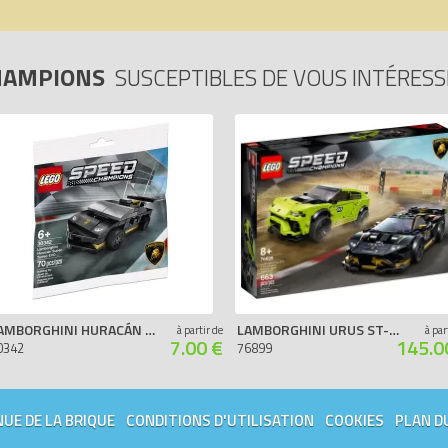
CHAMPIONS
SUSCEPTIBLES DE VOUS INTÉRES
LAMBORGHINI HURACÁN SUPER TROFEO EVO (POLYBAG)
LAMBORGHINI URUS ST-X & LAMBORGHINI HURACÁN SUPER TROFEO EVO
à partir de
à par
7.00 €
145.0
0342
76899
UE DE LA BRIQUE
CONDITIONS D'UTILISATION
COOKIES
PLAN D