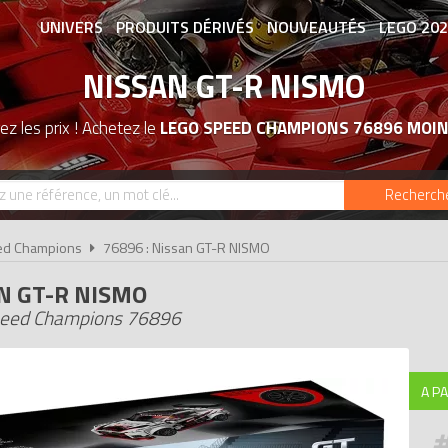
UNIVERS
PRODUITS DÉRIVÉS
NOUVEAUTÉS
LEGO 20
NISSAN GT-R NISMO
ASSOCIATIONS DE FANS
EXPOSITION
z les prix ! Achetez le
LEGO SPEED CHAMPIONS 76896 MOIN
Recherch
ed Champions
76896 : Nissan GT-R NISMO
N GT-R NISMO
eed Champions 76896
A PA