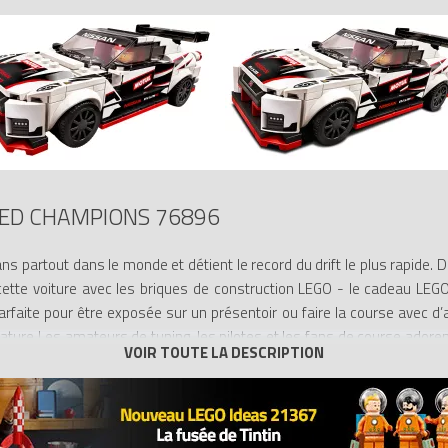
EED CHAMPIONS 76896
s partout dans le monde et détient le record du drift le plus rapide.
cette voiture avec les briques de construction LEGO - le cadeau LEG
rfaite pour être exposée sur un présentoir ou faire la course avec d’a
ture Les amateurs de tuning, les pilotes et les fans de course adore
 propre réplique LEGO de la légendaire GT-R NISMO. Ce modèle de vo
t également une figurine de pilote en combinaison de course Nissan à pl
er sur le circuit ! Nouveautés de janvier 2020, les répliques LEGO S
Elles permettent aux fans de construire des versions miniatures des vo