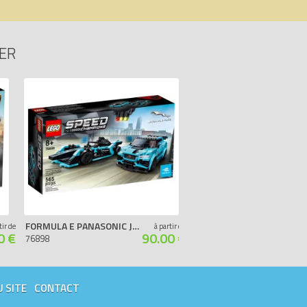
SER
FORMULA E PANASONIC JAGUAR RACING GEN2 & JAGUAR I-PACE ETROPHY
FERRARI F8 TRIBUTO
tir de
à partir de
0 €
90.00 €
76898
76895
U SITE
CONTACT