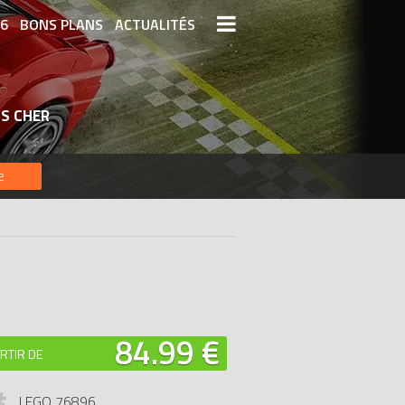
26
BONS PLANS
ACTUALITÉS
S LEGO
LEGO LES PLUS CHERS
S CHER
DERNIERS LEGO AJOUTÉS
e
84.99 €
RTIR DE
LEGO 76896