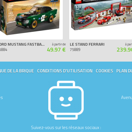
FORD MUSTANG FASTBACK 1968
LE STAND FERRARI
à partir de
à par
49.97 €
239.9
5884
75889
UE DE LA BRIQUE
CONDITIONS D'UTILISATION
COOKIES
PLAN D
es
Avenu
Suivez-vous sur les réseaux sociaux :