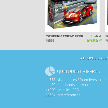
"SCUDERIA CORSA" FERRARI 488 GT3
à partir de
49.84 €
75886
7
A PROPOS D'AVEN
QUELQUES CHIFFRES
638
visiteurs ces 30 dernières minut
39
marchands partenaires
11300
produits LEGO
39687
prix référencés