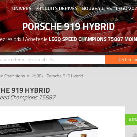
UNIVERS
PRODUITS DÉRIVÉS
NOUVEAUTÉS
LEGO 20
PORSCHE 919 HYBRID
ASSOCIATIONS DE FANS
EXPOSITION
z les prix ! Achetez le
LEGO SPEED CHAMPIONS 75887 MOIN
Recherch
ed Champions
75887 : Porsche 919 Hybrid
HE 919 HYBRID
eed Champions 75887
A PA