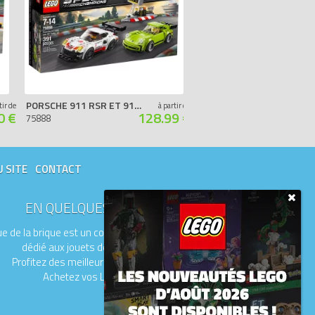
PORSCHE 911 RSR ET 911 TURBO 3.0
FORD FIESTA WRC M-SPORT
tir de
à partir de
0 €
128.99 €
75888
75885
U SITE
CONTACT
EN QUELQUES MOTS
e de la brique est un comparateur de prix
dédié aux jouets de la marque LEGO.
Profitez des meilleurs prix du moment.
Achetez vos LEGO moins chers.