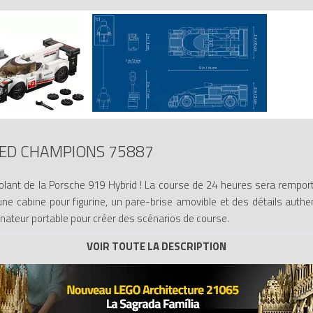
EED CHAMPIONS 75887
olant de la Porsche 919 Hybrid ! La course de 24 heures sera rempor
abine pour figurine, un pare-brise amovible et des détails authenti
dinateur portable pour créer des scénarios de course.
 Porsche.
t prête pour la course et elle comprend un habitacle pour figurine ave
uthentiques, des couleurs sportives et des autocollants de course.
igurine dans la voiture.
c un élément de style lumière vert transparent.