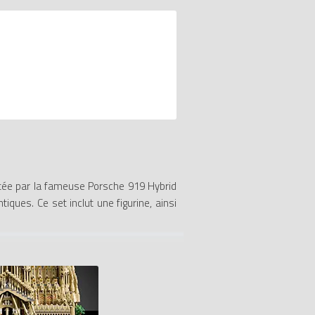
tée par la fameuse Porsche 919 Hybrid
ques. Ce set inclut une figurine, ainsi
c un pare-brise amovible, des roues avec