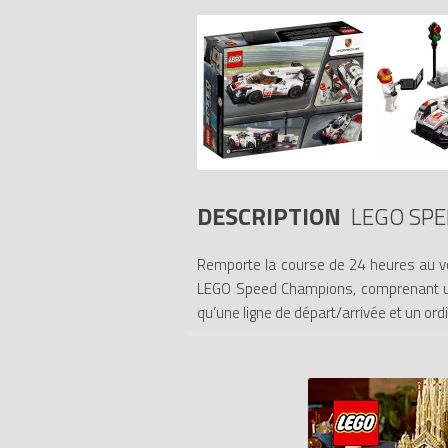
DESCRIPTION
LEGO SP
Remporte la course de 24 heures au v
LEGO Speed Champions, comprenant une c
qu’une ligne de départ/arrivée et un or
- Inclut une figurine de pilote de course
- La Porsche 919 Hybrid à construire es
des pneus en caoutchouc, des détails a
- Le pare-brise s'enlève pour placer la f
- Inclut une ligne de départ/arrivée ave