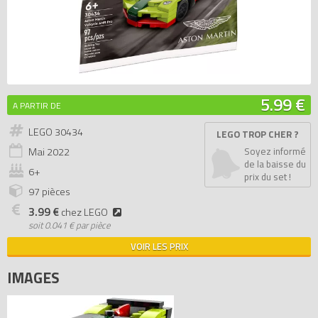
5.99 €
A PARTIR DE
LEGO 30434
LEGO TROP CHER ?
Mai
2022
Soyez informé
de la baisse du
6+
prix du set !
97 pièces
3.99 €
chez LEGO
soit
0.041 € par pièce
VOIR LES PRIX
IMAGES