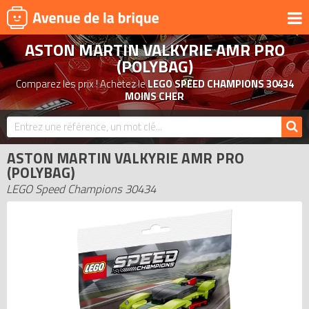
ASTON MARTIN VALKYRIE AMR PRO
UNIVERS
(POLYBAG)
PRODUITS DÉRIVÉS
Comparez les prix ! Achetez le
LEGO SPEED CHAMPIONS 30434
MOINS CHER
NOUVEAUTÉS
LEGO 2026
BONS PLANS
ASTON MARTIN VALKYRIE AMR PRO
(POLYBAG)
ACTUALITÉS
LEGO Speed Champions 30434
ASSOCIATIONS DE FANS
EXPOSITIONS LEGO
LEGO LES PLUS CHERS
DERNIERS LEGO AJOUTÉS