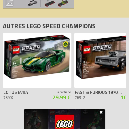
AUTRES LEGO SPEED CHAMPIONS
LOTUS EVIJA
FAST & FURIOUS 1970 DODGE CHARGER R/T
à partir de
29.99 €
104
76907
76912