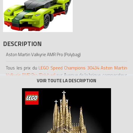
DESCRIPTION
Aston Martin Valkyrie AMR Pro (Polybag)
Tous les prix du
LEGO Speed Champions 30434 Aston Martin
Valkyrie AMR Pro (Polybag)
sur Avenue de la brique, comparateur
de prix 100% LEGO.
Code EAN du LEGO Speed Champions 30434 : 5702017160863.