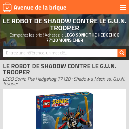
LE ROBOT DE SHADOW CONTRE LE G.U.N.
UNIVERS
TROOPER
PRODUITS DÉRIVÉS
Comparez les prix ! Achetez le
LEGO SONIC THE HEDGEHOG
77120 MOINS CHER
NOUVEAUTÉS
LEGO 2026
BONS PLANS
LE ROBOT DE SHADOW CONTRE LE G.U.N.
TROOPER
ACTUALITÉS
LEGO Sonic The Hedgehog 77120 : Shadow's Mech vs. G.U.N.
ASSOCIATIONS DE FANS
Trooper
EXPOSITIONS LEGO
LEGO LES PLUS CHERS
DERNIERS LEGO AJOUTÉS