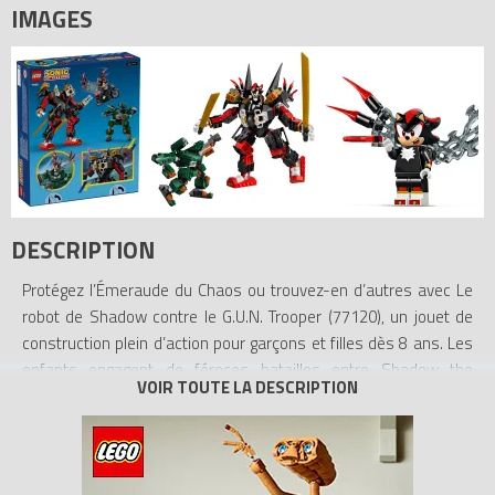
IMAGES
DESCRIPTION
Protégez l’Émeraude du Chaos ou trouvez-en d’autres avec Le
robot de Shadow contre le G.U.N. Trooper (77120), un jouet de
construction plein d’action pour garçons et filles dès 8 ans. Les
enfants engagent de féroces batailles entre Shadow the
Hedgehog et le G.U.N. Trooper, avec le robot et la Moto des
Ténèbres. Contrôlez les membres articulés du robot, les 2 épées
et les 4 fusils à tenons sur ses épaules. Les enfants peuvent
aider Shadow à sauter sur la moto ou fixer les Ailes de Doom