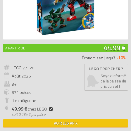
44.99 €
A PARTIR DE
-10%
Économisez jusqu'à
!
LEGO 77120
LEGO TROP CHER ?
Août
2026
Soyez informé
de la baisse du
8+
prix du set !
374 pièces
1 minifigurine
49.99 €
chez LEGO
soit
0.134 € par pièce
VOIR LES PRIX