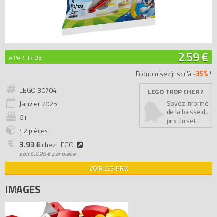
2.59 €
A PARTIR DE
-35%
Économisez jusqu'à
!
LEGO 30704
LEGO TROP CHER ?
Janvier
2025
Soyez informé
de la baisse du
6+
prix du set !
42 pièces
3.99 €
chez LEGO
soit
0.095 € par pièce
VOIR LES PRIX
IMAGES