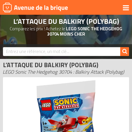
L’ATTAQUE DU BALKIRY (POLYBAG)
UNIVERS
Comparez les prix ! Achetez le
LEGO SONIC THE HEDGEHOG
PRODUITS DÉRIVÉS
30704 MOINS CHER
NOUVEAUTÉS
LEGO 2026
L’ATTAQUE DU BALKIRY (POLYBAG)
BONS PLANS
LEGO Sonic The Hedgehog 30704 : Balkiry Attack (Polybag)
ACTUALITÉS
ASSOCIATIONS DE FANS
EXPOSITIONS LEGO
LEGO LES PLUS CHERS
DERNIERS LEGO AJOUTÉS