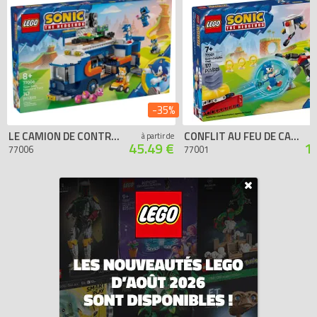
-35%
LE CAMION DE CONTRÔLE DE L’ÉQUIPE SONIC
CONFLIT AU FEU DE CAMP DE SONIC
à partir de
45.49 €
1
77006
77001