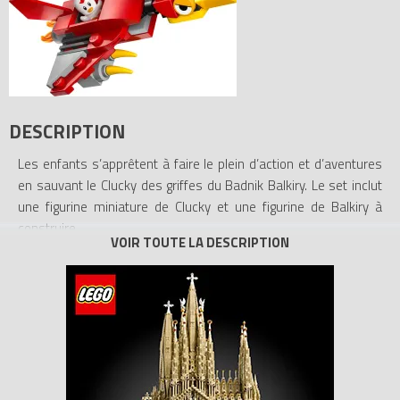
DESCRIPTION
Les enfants s’apprêtent à faire le plein d’action et d’aventures
en sauvant le Clucky des griffes du Badnik Balkiry. Le set inclut
une figurine miniature de Clucky et une figurine de Balkiry à
construire.
Tous les prix du
LEGO Sonic The Hedgehog 30704 L’attaque du
Balkiry (Polybag) (Balkiry Attack (Polybag))
sur Avenue de la
brique, comparateur de prix 100% LEGO.
Code EAN du LEGO Sonic The Hedgehog 30704 :
5702017819877.