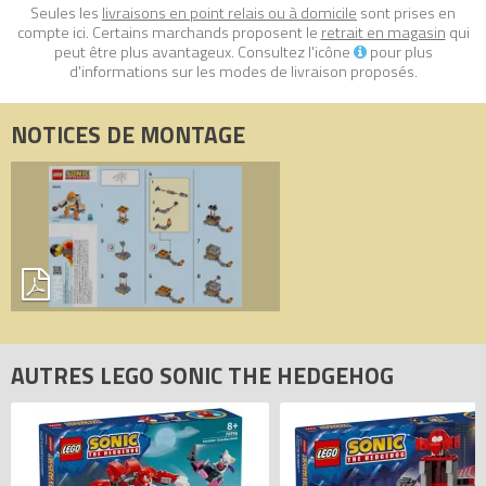
Seules les
livraisons en point relais ou à domicile
sont prises en
compte ici. Certains marchands proposent le
retrait en magasin
qui
peut être plus avantageux. Consultez l'icône
pour plus
d'informations sur les modes de livraison proposés.
NOTICES DE MONTAGE
AUTRES LEGO SONIC THE HEDGEHOG