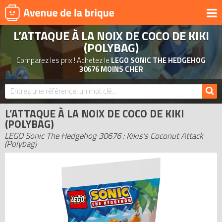
L’ATTAQUE À LA NOIX DE COCO DE KIKI
UNIVERS
(POLYBAG)
PRODUITS DÉRIVÉS
Comparez les prix ! Achetez le
LEGO SONIC THE HEDGEHOG
30676 MOINS CHER
NOUVEAUTÉS
LEGO 2026
BONS PLANS
L’ATTAQUE À LA NOIX DE COCO DE KIKI
(POLYBAG)
ACTUALITÉS
LEGO Sonic The Hedgehog 30676 : Kikis's Coconut Attack
ASSOCIATIONS DE FANS
(Polybag)
EXPOSITIONS LEGO
LEGO LES PLUS CHERS
DERNIERS LEGO AJOUTÉS