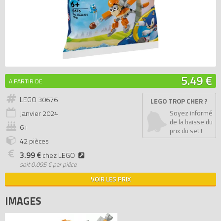
5.49 €
A PARTIR DE
LEGO 30676
LEGO TROP CHER ?
Janvier
2024
Soyez informé
de la baisse du
6+
prix du set !
42 pièces
3.99 €
chez LEGO
soit
0.095 € par pièce
VOIR LES PRIX
IMAGES