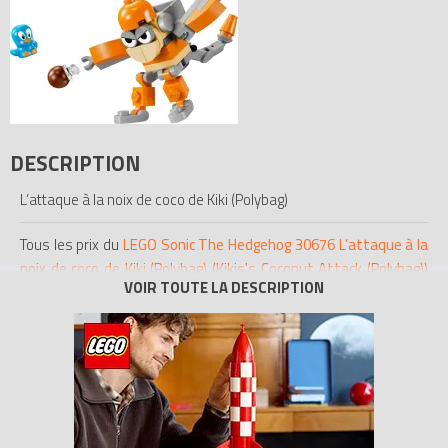
DESCRIPTION
L’attaque à la noix de coco de Kiki (Polybag)
Tous les prix du
LEGO Sonic The Hedgehog 30676 L’attaque à la
noix de coco de Kiki (Polybag) (Kikis's Coconut Attack (Polybag))
sur Avenue de la brique, comparateur de prix 100% LEGO.
Code EAN du LEGO Sonic The Hedgehog 30676 :
5702017592732.