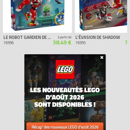
LE ROBOT GARDIEN DE KNUCKLES
L’ÉVASION DE SHADOW
à partir de
38.49 €
7
76996
76995