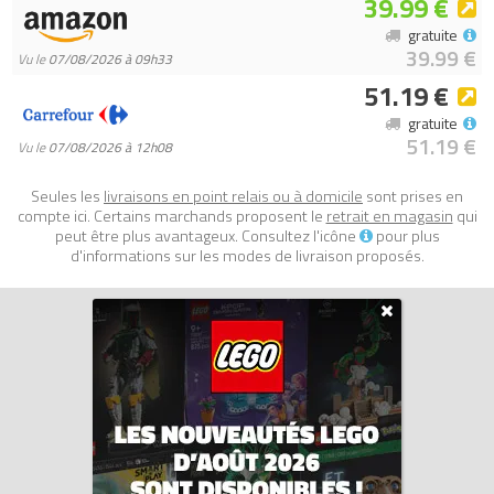
39.99 €
gratuite
39.99 €
Vu le
07/08/2026 à 09h33
51.19 €
gratuite
51.19 €
Vu le
07/08/2026 à 12h08
Seules les
livraisons en point relais ou à domicile
sont prises en
compte ici. Certains marchands proposent le
retrait en magasin
qui
peut être plus avantageux. Consultez l'icône
pour plus
d'informations sur les modes de livraison proposés.