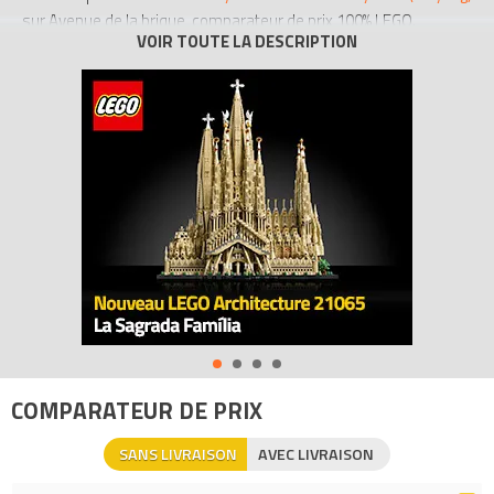
sur Avenue de la brique, comparateur de prix 100% LEGO.
Codes EAN du LEGO Scooby-doo 30601 : 5702015773348,
0673419260886.
COMPARATEUR DE PRIX
SANS LIVRAISON
AVEC LIVRAISON