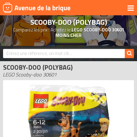
SCOOBY-DOO (POLYBAG)
UNIVERS
Comparez les prix ! Achetez le
LEGO SCOOBY-DOO 30601
PRODUITS DÉRIVÉS
MOINS CHER
NOUVEAUTÉS
LEGO 2026
SCOOBY-DOO (POLYBAG)
BONS PLANS
LEGO Scooby-doo 30601
ACTUALITÉS
ASSOCIATIONS DE FANS
EXPOSITIONS LEGO
LEGO LES PLUS CHERS
DERNIERS LEGO AJOUTÉS