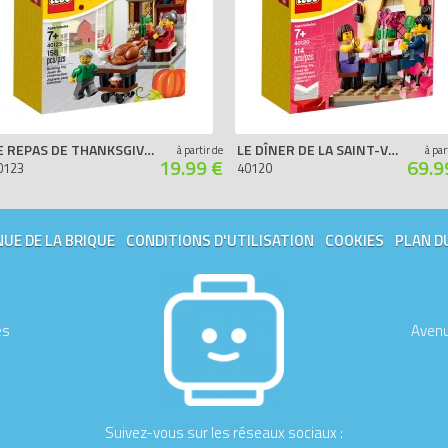
LE REPAS DE THANKSGIVING
LE DÎNER DE LA SAINT-VALENTIN
à partir de
à par
19.99 €
69.9
0123
40120
UE DE LA BRIQUE
CONDITIONS D'UTILISATION
COOKIES
PLAN D
es
Avenu
Suivez-vous sur les réseaux sociaux :