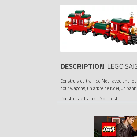
DESCRIPTION
LEGO SAI
Construis ce train de Noël avec une l
pour wagons, un arbre de Noël, un pan
Construis le train de Noël festif !
Bienvenue à bord du train de Noël ! Ce
bonbons et un wagon de queue avec de
bonbons assortis. Tu peux aussi ajou
d'amusement pour les fêtes !