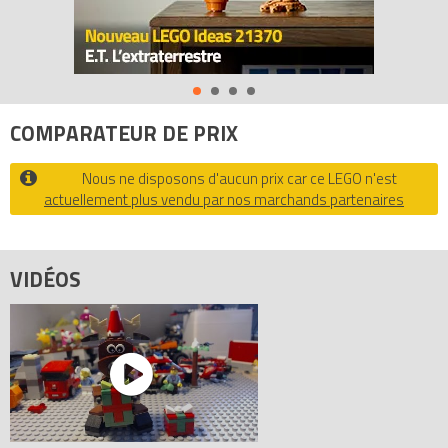
- Mesure plus de 11 cm de haut, 7 cm de large et 6 cm de
profondeur
Tous les prix du
LEGO Saisonnier 40092 Le renne (Reindeer)
sur
Avenue de la brique, comparateur de prix 100% LEGO.
COMPARATEUR DE PRIX
Code EAN du LEGO Saisonnier 40092 : 0673419213004.
Nous ne disposons d'aucun prix car ce LEGO n'est
actuellement plus vendu par nos marchands partenaires
VIDÉOS