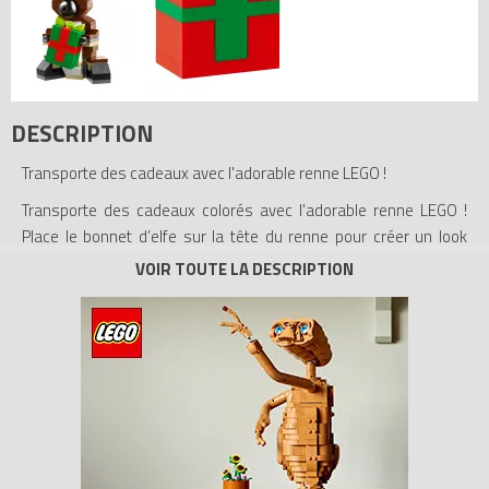
DESCRIPTION
Transporte des cadeaux avec l'adorable renne LEGO !
Transporte des cadeaux colorés avec l'adorable renne LEGO !
Place le bonnet d’elfe sur la tête du renne pour créer un look
festif. Positionne les pattes et ajuste les oreilles pour créer
différentes expressions. Un formidable cadeau de saison pour
tous les fans LEGO.
- Comprend des « bras », des pattes et des oreilles mobiles
- Inclut un bonnet d'elfe et 2 éléments de cadeaux emballés
- Transporte les deux cadeaux avec le renne !
- Positionne les pattes !
- Ajuste les oreilles pour créer différentes expressions !
- Un formidable cadeau de saison pour tous les fans LEGO !