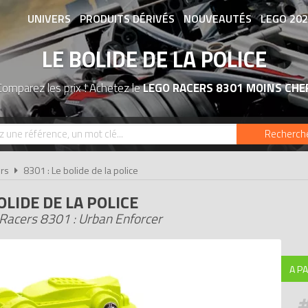
UNIVERS
PRODUITS DÉRIVÉS
NOUVEAUTÉS
LEGO 20
LE BOLIDE DE LA POLICE
ASSOCIATIONS DE FANS
EXPOSITION
Comparez les prix ! Achetez le
LEGO RACERS 8301 MOINS CHE
Recherch
rs
8301 : Le bolide de la police
OLIDE DE LA POLICE
Racers 8301 : Urban Enforcer
A PA