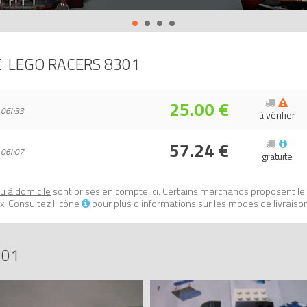
s profil bas
ide de la police (Urban Enforcer)
sur Avenue de la brique, comparateur 
X
LEGO RACERS 8301
02014733640, 0673419144193.
25.00 €
 06h33
à vérifier
57.24 €
 06h07
gratuite
ou à domicile
sont prises en compte ici. Certains marchands proposent le
. Consultez l'icône
pour plus d'informations sur les modes de livraiso
301