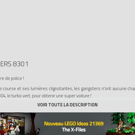
ERS 8301
e de police !
ourse et ses lumières clignotantes, les gangsters n'ont aucune chanc
, le turbo vert, pour obtenir une super voiture !
bo vert, pour construire une super voiture !
omme des fenêtres de toit et l'aileron avant