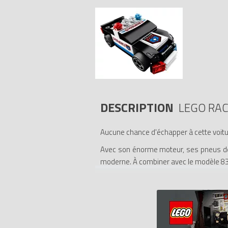
DESCRIPTION
LEGO RAC
Aucune chance d'échapper à cette voitur
Avec son énorme moteur, ses pneus de c
moderne. À combiner avec le modèle 8304
- À combiner avec le modèle 8304, le tur
- Facile à monter !
- Modèle à l'échelle 1:55
- Le bolide de la police mesure 7 cm
- Comporte des éléments transparents c