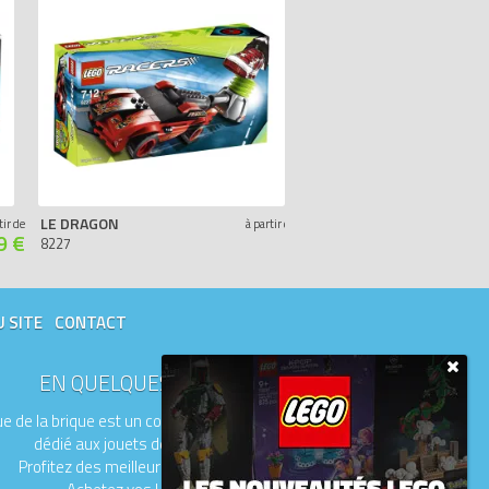
LE DRAGON
LE PICK-UP 4X4
tir de
à partir de
9 €
-
8227
8303
U SITE
CONTACT
EN QUELQUES MOTS
e de la brique est un comparateur de prix
dédié aux jouets de la marque LEGO.
Profitez des meilleurs prix du moment.