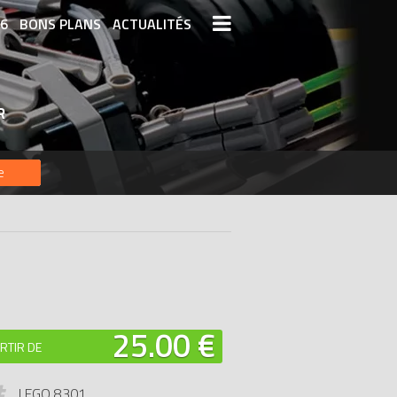
26
BONS PLANS
ACTUALITÉS
S LEGO
LEGO LES PLUS CHERS
R
DERNIERS LEGO AJOUTÉS
e
25.00 €
RTIR DE
LEGO 8301