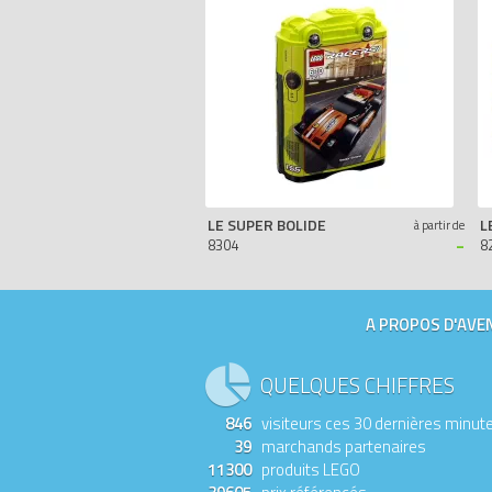
LE SUPER BOLIDE
L
à partir de
-
8304
8
A PROPOS D'AVEN
QUELQUES CHIFFRES
846
visiteurs ces 30 dernières minut
39
marchands partenaires
11300
produits LEGO