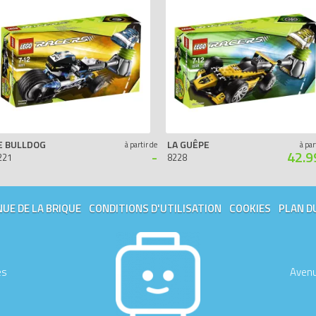
E BULLDOG
LA GUÊPE
à partir de
à par
-
42.9
221
8228
UE DE LA BRIQUE
CONDITIONS D'UTILISATION
COOKIES
PLAN D
es
Avenu