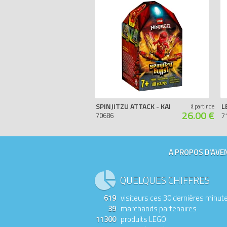
SPINJITZU ATTACK - KAI
à partir de
26.00 €
70686
7
A PROPOS D'AVEN
QUELQUES CHIFFRES
619
visiteurs ces 30 dernières minut
39
marchands partenaires
11300
produits LEGO