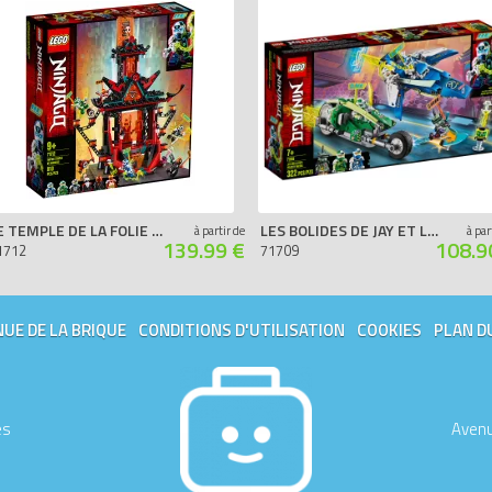
LE TEMPLE DE LA FOLIE DE L'EMPIRE
LES BOLIDES DE JAY ET LLOYD
à partir de
à par
139.99 €
108.9
1712
71709
UE DE LA BRIQUE
CONDITIONS D'UTILISATION
COOKIES
PLAN D
es
Avenu