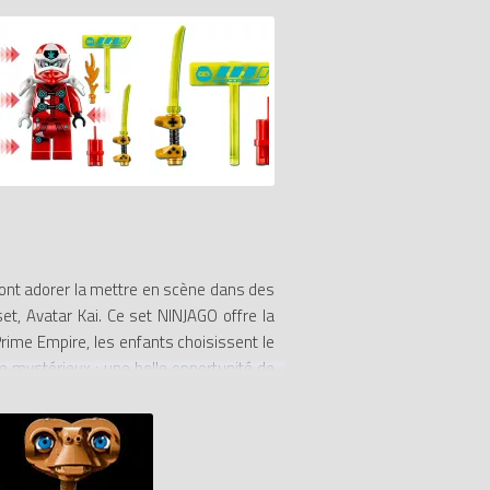
vont adorer la mettre en scène dans des
et, Avatar Kai. Ce set NINJAGO offre la
Prime Empire, les enfants choisissent le
e mystérieux ; une belle opportunité de
rines d’action ninjas, les armes et les
 lequel ils peuvent s'amuser, seuls ou
ets sur le thème des ninjas, qui incluent