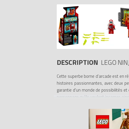
DESCRIPTION
LEGO NIN
Cette superbe borne d’arcade est en ré
histoires passionnantes, avec deux per
garantie d'un monde de possibilités et 
personnage qu'ils veulent incarner ain
laisser s’exprimer leur créativité. L’
accessoires. Les jouets LEGO parfaits
entre amis, à lutter contre les forces d
des voitures, des avions, des dragons, d