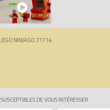
 cela depuis plus de six décennies – aussi bien sur Terre qu’à NINJAGO C
estées sans relâche et répondent aux normes de sécurité et de qualité
de tranquillité d'esprit.
ar Kai - Capsule Arcade (Kai Avatar - Arcade Pod)
sur Avenue de la bri
02016616996.
LEGO NINJAGO 71714
SUSCEPTIBLES DE VOUS INTÉRESSER