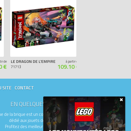
LE DRAGON DE L'EMPIRE
LE DRAGON DE WU
tir de
à partir de
0 €
109.10 €
71713
71718
U SITE
CONTACT
EN QUELQUES MOTS
e de la brique est un comparateur de prix
dédié aux jouets de la marque LEGO.
Profitez des meilleurs prix du moment.