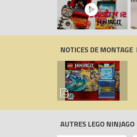
toujours être parfaitement séparées, et
- Ces briques et pièces LEGO ont été t
construction LEGO sont ainsi synonymes 
Tous les prix du
LEGO Ninjago 71714 Avat
Code EAN du LEGO Ninjago 71714 : 57
NOTICES DE MONTAGE
AUTRES LEGO NINJAGO