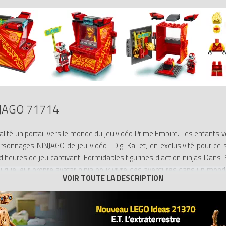
JAGO 71714
alité un portail vers le monde du jeu vidéo Prime Empire. Les enfants 
sonnages NINJAGO de jeu vidéo : Digi Kai et, en exclusivité pour ce s
d'heures de jeu captivant. Formidables figurines d'action ninjas Dans 
si que leur propre avatar ninja pour vivre des aventures dans un mond
arrière de la borne d’arcade s’ouvre pour permettre de ranger les figu
 Les sets LEGO NINJAGO dévoilent aux enfants un monde palpitant dans
u mal avec l'équipe des ninjas. Les enfants seront captivés par ces jou
es figurines à construire et bien plus encore.