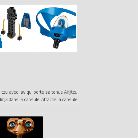
itzu avec Jay qui porte sa tenue Airjitzu
inja dans la capsule. Attache la capsule
nclut une figurine de Jay, une poignée en
 assortis : la lance de Jay, une tête de
nt