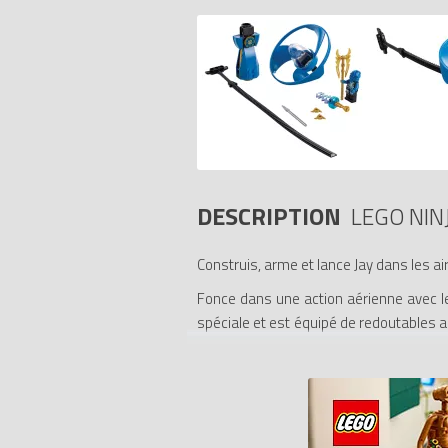
DESCRIPTION
LEGO NIN
Construis, arme et lance Jay dans les air
Fonce dans une action aérienne avec le r
spéciale et est équipé de redoutables a
au rotor vortex et tire sur le cordon de
briques LEGO à construire, un rotor vor
Tonnerre, 2 shurikens d'or, 2 épées et u
- Comprend une poignée LEGO à construi