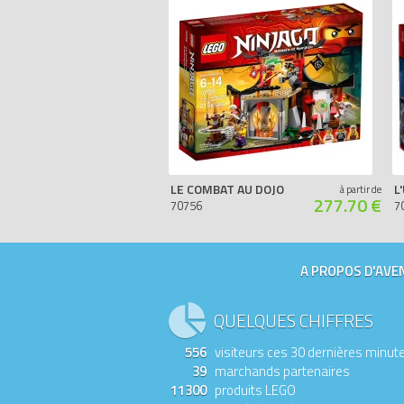
LE COMBAT AU DOJO
L
à partir de
277.70 €
70756
7
A PROPOS D'AVEN
QUELQUES CHIFFRES
556
visiteurs ces 30 dernières minut
39
marchands partenaires
11300
produits LEGO