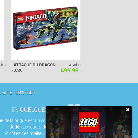
L'ATTAQUE DU DRAGON MORO
LE TEMPLE DE L'AIRJITZU
tir de
à partir de
-
499.99 €
70736
70751
U SITE
CONTACT
EN QUELQUES MOTS
e de la brique est un comparateur de prix
dédié aux jouets de la marque LEGO.
Profitez des meilleurs prix du moment.