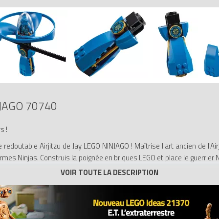
JAGO 70740
s !
edoutable Airjitzu de Jay LEGO NINJAGO ! Maîtrise l'art ancien de l'Airj
rmes Ninjas. Construis la poignée en briques LEGO et place le guerrier N
 lancement pour envoyer Jay tourbillonner dans les airs ! Cet ensemble i
tex, une capsule pour figurine, un cordon de lancement, et des éléments
ne torche Volt.
re, un rotor vortex, une capsule pour figurine et un cordon de lanceme