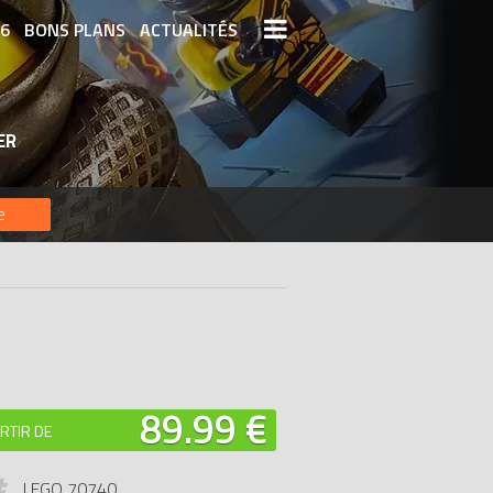
26
BONS PLANS
ACTUALITÉS
S LEGO
LEGO LES PLUS CHERS
ER
DERNIERS LEGO AJOUTÉS
e
89.99 €
RTIR DE
LEGO 70740