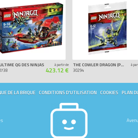
'ULTIME QG DES NINJAS
THE COWLER DRAGON (POLYBAG)
à partir de
à par
423.12 €
0738
30294
UE DE LA BRIQUE
CONDITIONS D'UTILISATION
COOKIES
PLAN D
es
Avenu