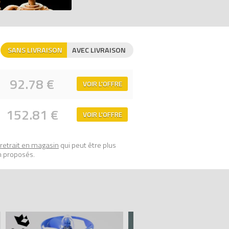
SANS LIVRAISON
AVEC LIVRAISON
92.78 €
VOIR L'OFFRE
152.81 €
VOIR L'OFFRE
retrait en magasin
qui peut être plus
rix 100% LEGO.
n proposés.