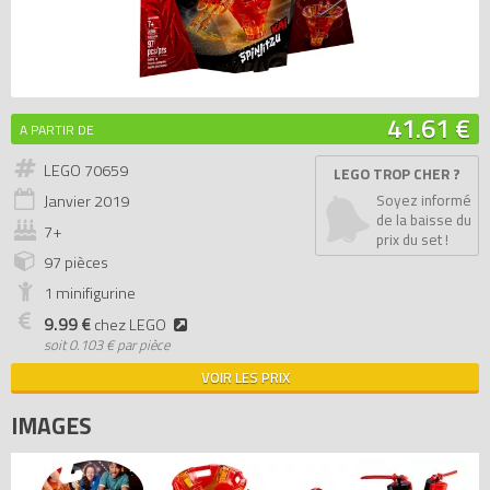
41.61 €
A PARTIR DE
LEGO 70659
LEGO TROP CHER ?
Janvier
2019
Soyez informé
de la baisse du
7+
prix du set !
97 pièces
1 minifigurine
9.99 €
chez LEGO
soit
0.103 € par pièce
VOIR LES PRIX
IMAGES