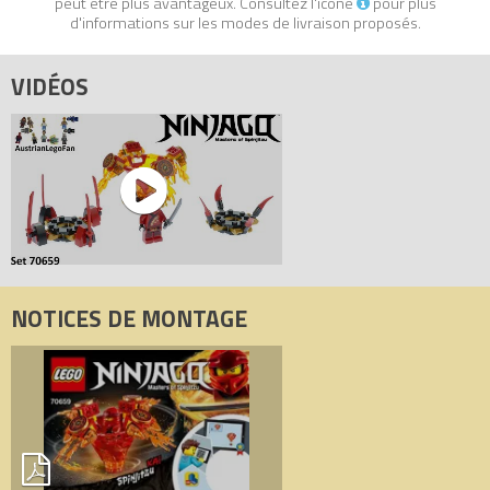
peut être plus avantageux. Consultez l'icône
pour plus
- La toupie Tornade de feu (sans accessoire) mesure plus de 4
d'informations sur les modes de livraison proposés.
cm de haut, 5 cm de long et 5 cm de large.
VIDÉOS
Tous les prix du
LEGO Ninjago 70659 Toupie Spinjitzu Kai
(Spinjitzu Kai)
sur Avenue de la brique, comparateur de prix 100%
LEGO.
Code EAN du LEGO Ninjago 70659 : 5702016367270.
NOTICES DE MONTAGE