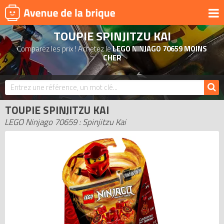
TOUPIE SPINJITZU KAI
UNIVERS
Comparez les prix ! Achetez le
LEGO NINJAGO 70659 MOINS
PRODUITS DÉRIVÉS
CHER
NOUVEAUTÉS
LEGO 2026
TOUPIE SPINJITZU KAI
BONS PLANS
LEGO Ninjago 70659 : Spinjitzu Kai
ACTUALITÉS
ASSOCIATIONS DE FANS
EXPOSITIONS LEGO
LEGO LES PLUS CHERS
DERNIERS LEGO AJOUTÉS