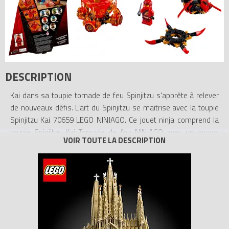
DESCRIPTION
Kai dans sa toupie tornade de feu Spinjitzu s'apprête à relever
de nouveaux défis. L’art du Spinjitzu se maitrise avec la toupie
Spinjitzu Kai 70659 LEGO NINJAGO. Ce jouet ninja comprend la
toupie Spinjitzu Kai Tornade de feu NINJAGO avec un nouvel
élément LEGO NINJAGO, disponible en janvier 2019 et 3
accessoires pour les modes Spinjitzu attaque, défense et
vitesse. Cette toupie permet d'expérimenter différentes
techniques, de créer ses défis et de concurrencer ses amis, les
possibilités sont infinies. Ce jouet créatif inclut une figurine de
Kai avec un katana, plus 3 présentoirs à construire pour les
armes et les accessoires.