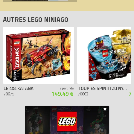
AUTRES LEGO NINJAGO
LE 4X4 KATANA
TOUPIES SPINJITZU NYA & WU
à partir de
149.49 €
7
70675
70663