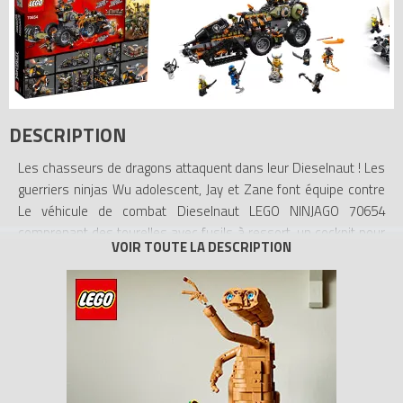
DESCRIPTION
Les chasseurs de dragons attaquent dans leur Dieselnaut ! Les
guerriers ninjas Wu adolescent, Jay et Zane font équipe contre
Le véhicule de combat Dieselnaut LEGO NINJAGO 70654
comprenant des tourelles avec fusils à ressort, un cockpit pour
figurine qui s’ouvre, une plate-forme pour figurine avec un toit
qui s'ouvre entièrement, une fonction de grue, une prison et un
porte-armes caché. Cet ensemble inclut également une statue
avec les 4 éléments à collectionner de l'Armure du dragon, ainsi
que 7 figurines LEGO NINJAGO avec des armes assorties.
- Inclut 7 figurines LEGO NINJAGO : Wu adolescent, Jay, Zane, Iron
Baron, Heavy Metal, Muzzle et Skullbreaker.