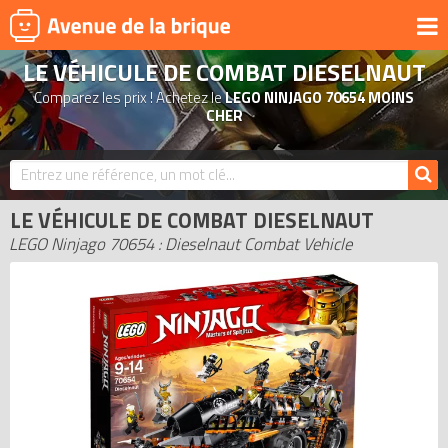
LE VÉHICULE DE COMBAT DIESELNAUT
UNIVERS
Comparez les prix ! Achetez le
LEGO NINJAGO 70654 MOINS
PRODUITS DÉRIVÉS
CHER
NOUVEAUTÉS
LEGO 2026
LE VÉHICULE DE COMBAT DIESELNAUT
BONS PLANS
LEGO Ninjago 70654 : Dieselnaut Combat Vehicle
ACTUALITÉS
ASSOCIATIONS DE FANS
EXPOSITIONS LEGO
LEGO LES PLUS CHERS
DERNIERS LEGO AJOUTÉS