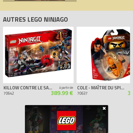
AUTRES LEGO NINJAGO
KILLOW CONTRE LE SAMOURAÏ X
COLE - MAÎTRE DU SPINJITZU
à partir de
389.99 €
3
70642
70637