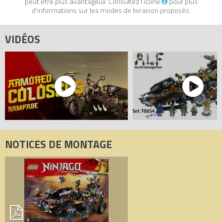
peut être plus avantageux. Consultez l'icône
pour plus
NINJAGO les Maîtres du Spinjitzu.
d'informations sur les modes de livraison proposés.
- Les autres éléments à collectionner de l’Armure du dragon se
trouvent dans les ensembles 70650 La poursuite dans les airs,
VIDÉOS
70652 Le dragon Stormbringer, 70653 - Le dragon Firstbourne et
70655 La tanière du dragon.
- Le Dieselnaut mesure plus de 18 cm de haut, 49 cm de long et
23 cm de large.
Tous les prix du
LEGO Ninjago 70654 Le véhicule de combat
Dieselnaut (Dieselnaut Combat Vehicle)
sur Avenue de la brique,
comparateur de prix 100% LEGO.
Code EAN du LEGO Ninjago 70654 : 5702016110692.
NOTICES DE MONTAGE