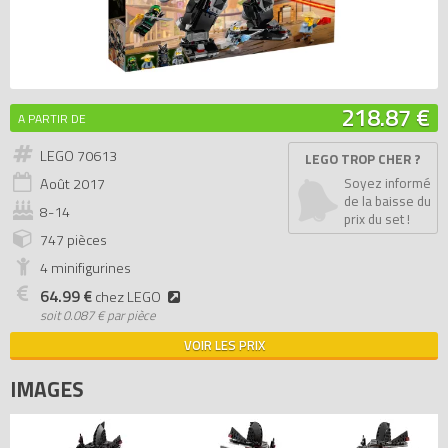
218.87 €
A PARTIR DE
LEGO 70613
LEGO TROP CHER ?
Août
2017
Soyez informé
de la baisse du
8-14
prix du set !
747 pièces
4 minifigurines
64.99 €
chez LEGO
soit
0.087 € par pièce
VOIR LES PRIX
IMAGES