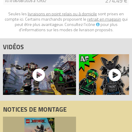
274.49 €
Vu le
06/08/2026 à 12h32
Seules les
livraisons en point relais ou à domicile
sont prises en
compte ici. Certains marchands proposent le
retrait en magasin
qui
peut être plus avantageux. Consultez l'icône
pour plus
d'informations sur les modes de livraison proposés.
VIDÉOS
NOTICES DE MONTAGE