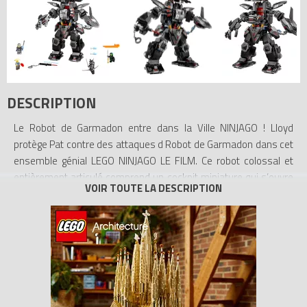
DESCRIPTION
Le Robot de Garmadon entre dans la Ville NINJAGO ! Lloyd
protège Pat contre des attaques d Robot de Garmadon dans cet
ensemble génial LEGO NINJAGO LE FILM. Ce robot colossal et
entièrement articulé comprend un cockpit miniature qui s’ouvre
pour que Garmadon puisse y prendre place, un canon requin à
ressorts, une ceinture de munitions et un aquarium. Comprend
quatre figurines et leurs armes assorties, notamment le
pointeur laser de Garmadon et l’épée décorée de Lloyd pour
encore plus d'aventures.
- Comprend 4 figurines : Garmadon, le bandit requin blanc, Lloyd
et Pat.