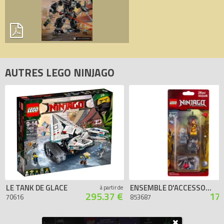
AUTRES LEGO NINJAGO
LE TANK DE GLACE
ENSEMBLE D'ACCESSOIRES LEGO NINJAGO
à partir de
295.37 €
176
70616
853687