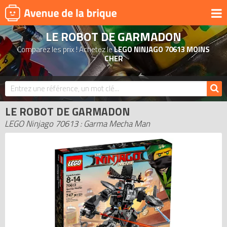
LE ROBOT DE GARMADON
UNIVERS
Comparez les prix ! Achetez le
LEGO NINJAGO 70613 MOINS
PRODUITS DÉRIVÉS
CHER
NOUVEAUTÉS
LEGO 2026
LE ROBOT DE GARMADON
BONS PLANS
LEGO Ninjago 70613 : Garma Mecha Man
ACTUALITÉS
ASSOCIATIONS DE FANS
EXPOSITIONS LEGO
LEGO LES PLUS CHERS
DERNIERS LEGO AJOUTÉS