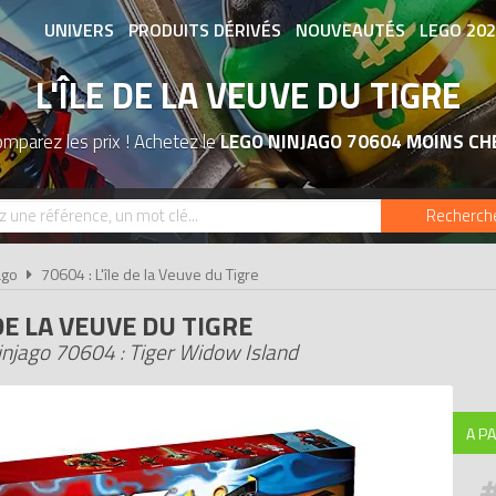
UNIVERS
PRODUITS DÉRIVÉS
NOUVEAUTÉS
LEGO 20
L'ÎLE DE LA VEUVE DU TIGRE
ASSOCIATIONS DE FANS
EXPOSITION
mparez les prix ! Achetez le
LEGO NINJAGO 70604 MOINS CH
Recherch
ago
70604 : L'île de la Veuve du Tigre
 DE LA VEUVE DU TIGRE
njago 70604 : Tiger Widow Island
A PA