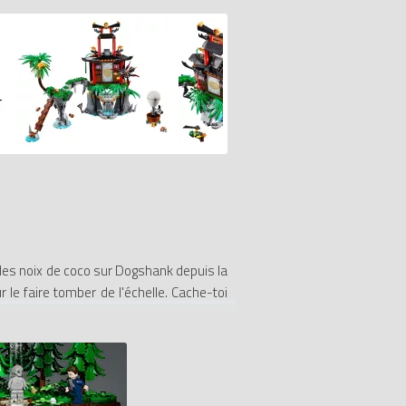
des noix de coco sur Dogshank depuis la
 le faire tomber de l'échelle. Cache-toi
tes et libère Zane qui est prisonnier de
n Ninja puisse se balancer, une salle de