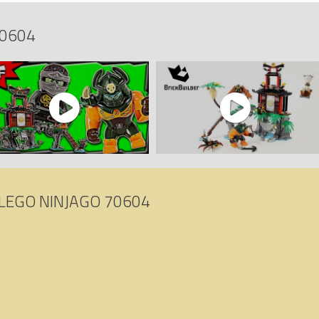
70604
 de la Veuve du Tigre (Tiger Widow Island)
sur Avenue de la brique, com
702015591454, 0673419247702.
LEGO NINJAGO 70604