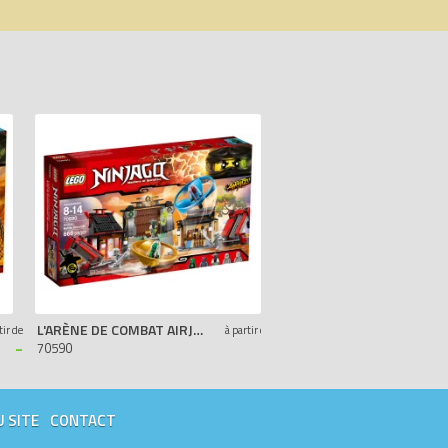
L'ARÈNE DE COMBAT AIRJITZU
SKY PIRATES BATTLE (PO
tir de
à partir de
-
-
70590
5004391
U SITE
CONTACT