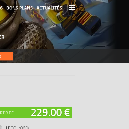
26
BONS PLANS
ACTUALITÉS
S LEGO
LEGO LES PLUS CHERS
ER
DERNIERS LEGO AJOUTÉS
e
229.00 €
RTIR DE
LEGO 70604