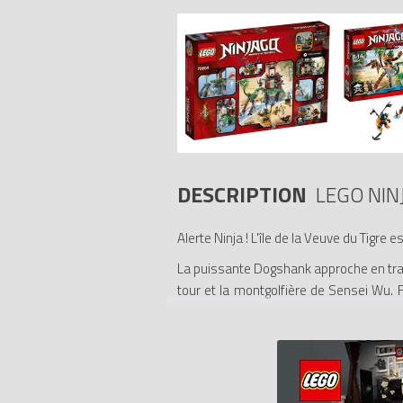
DESCRIPTION
LEGO NIN
Alerte Ninja ! L'île de la Veuve du Tigre e
La puissante Dogshank approche en tran
tour et la montgolfière de Sensei Wu. F
dans la grotte et attention aux énormes
la lame Djinn spéciale !
- Inclut 4 figurines : Nya, Cole, Sensei 
- L'île de la Veuve du Tigre comprend u