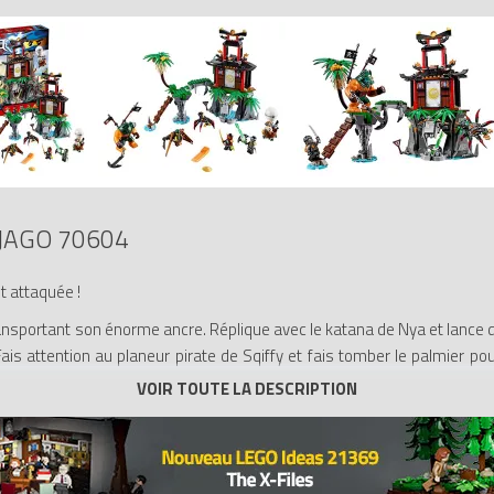
JAGO 70604
st attaquée !
sportant son énorme ancre. Réplique avec le katana de Nya et lance 
ais attention au planeur pirate de Sqiffy et fais tomber le palmier pour
 araignées venimeuses qui parcourent l'île ! Bats les envahisseurs pira
Wu et Sqiffy, et une grande figurine de Dogshank.
ne tour avec un fonction de lâcher de noix de coco, une liane pour qu'u