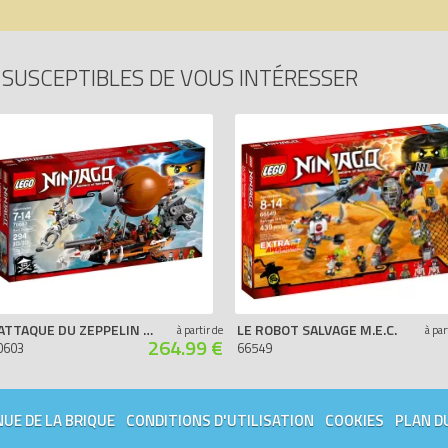
SUSCEPTIBLES DE VOUS INTÉRESSER
L'ATTAQUE DU ZEPPELIN DES PIRATES
LE ROBOT SALVAGE M.E.C.
à partir de
à par
264.99 €
0603
66549
UE DE LA BRIQUE
CONDITIONS D'UTILISATION
COOKIES
PLAN D